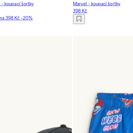
 - koupací šortky
Marvel - koupací šortky
398 Kč
ena
398 Kč
-20%