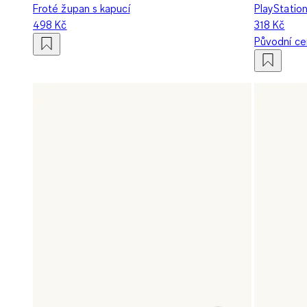
Froté župan s kapucí
PlayStation
498 Kč
318 Kč
Původní c