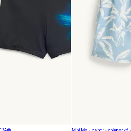
YCRA®
Mini Me - palmy - chlapecké 