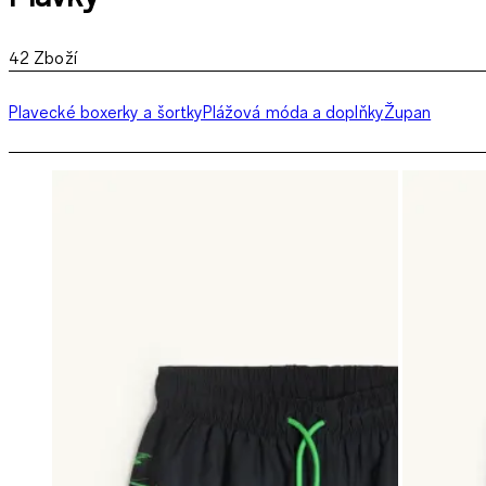
42
Zboží
Plavecké boxerky a šortky
Plážová móda a doplňky
Župan