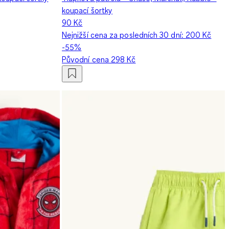
koupací šortky
90 Kč
Nejnižší cena za posledních 30 dní:
200 Kč
-55%
Původní cena
298 Kč