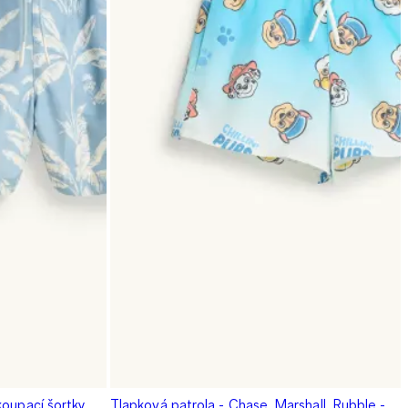
koupací šortky
Tlapková patrola - Chase, Marshall, Rubble -