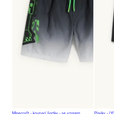
Minecraft - koupací šortky - se vzorem
Plavky - L