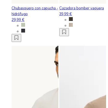
Chubasquero con capucha -
Cazadora bomber vaquera
hidrófugo
39,99 €
29,99 €