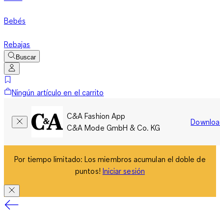
Bebés
Rebajas
Buscar
Ningún artículo en el carrito
C&A Fashion App
Downloa
C&A Mode GmbH & Co. KG
Por tiempo limitado: Los miembros acumulan el doble de
puntos!
Iniciar sesión