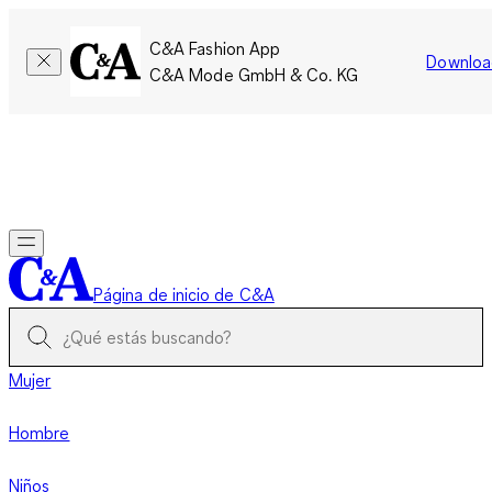
C&A Fashion App
Downloa
C&A Mode GmbH & Co. KG
Por tiempo limitado: Los miembros acumulan el doble de
puntos!
Iniciar sesión
Página de inicio de C&A
Mujer
Hombre
Niños