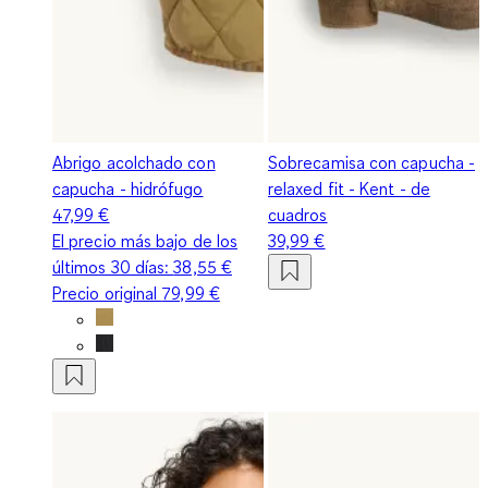
Abrigo acolchado con
Sobrecamisa con capucha -
capucha - hidrófugo
relaxed fit - Kent - de
47,99 €
cuadros
El precio más bajo de los
39,99 €
últimos 30 días:
38,55 €
Precio original
79,99 €