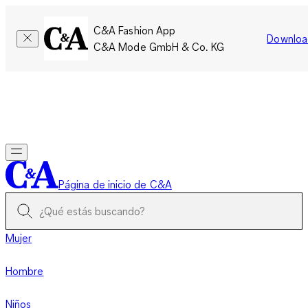
C&A Fashion App
Downloa
C&A Mode GmbH & Co. KG
Por tiempo limitado: Los miembros acumulan el doble de
puntos!
Iniciar sesión
Página de inicio de C&A
Mujer
Hombre
Niños