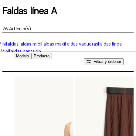
Faldas línea A
76
Artículo(s)
inifaldas
Faldas midi
Faldas maxi
Faldas vaqueras
Faldas línea
A
Minifaldas pantalón
Modelo
Producto
Filtrar y ordenar