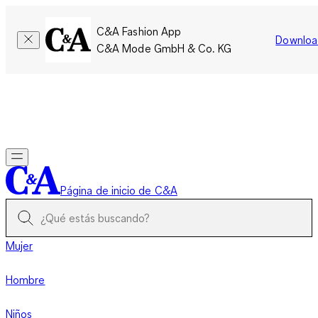
C&A Fashion App
Downloa
C&A Mode GmbH & Co. KG
Por tiempo limitado: Los miembros acumulan el doble de
puntos!
Iniciar sesión
Página de inicio de C&A
Mujer
Hombre
Niños