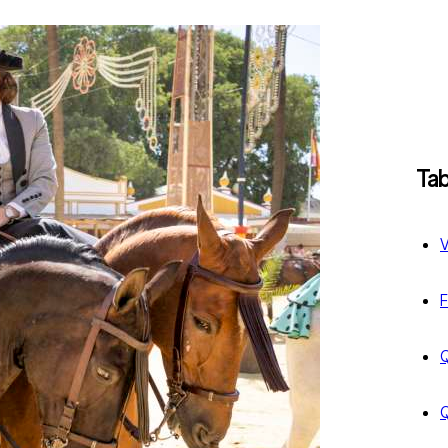
Tab
V
F
Q
Q