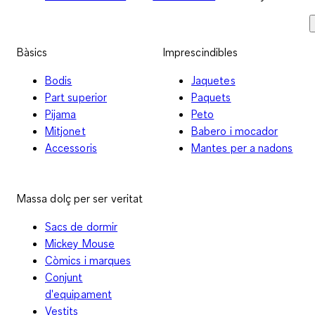
Bàsics
Imprescindibles
Bodis
Jaquetes
Part superior
Paquets
Pijama
Peto
Mitjonet
Babero i mocador
Accessoris
Mantes per a nadons
Massa dolç per ser veritat
Sacs de dormir
Mickey Mouse
Còmics i marques
Conjunt
d'equipament
Vestits