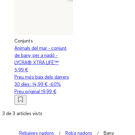
Conjunts
Animals del mar - conjunt
de bany per a nadó -
LYCRA® XTRA LIFE™
5,99 €
Preu més baix dels darrers
30 dies:
14,99 €
-60%
Preu original
19,99 €
3 de 3 articles vists
Rebaixes nadons
Roba nadons
Bany