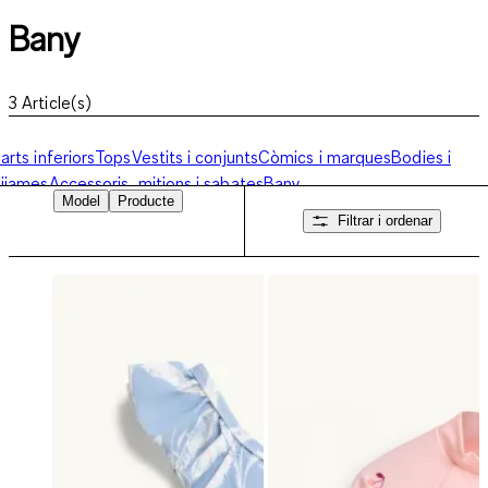
Bany
3
Article(s)
arts inferiors
Tops
Vestits i conjunts
Còmics i marques
Bodies i
ijames
Accessoris, mitjons i sabates
Bany
Model
Producte
Filtrar i ordenar