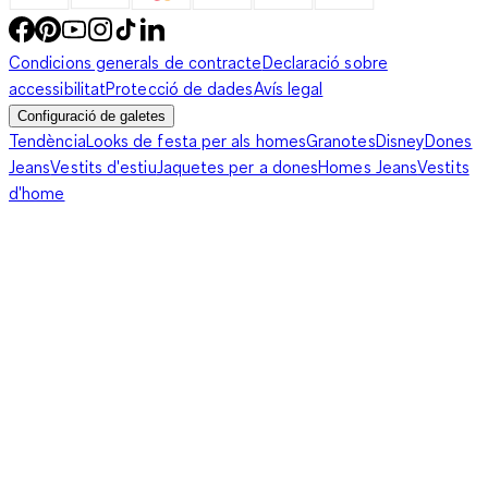
Condicions generals de contracte
Declaració sobre
accessibilitat
Protecció de dades
Avís legal
Configuració de galetes
Tendència
Looks de festa per als homes
Granotes
Disney
Dones
Jeans
Vestits d'estiu
Jaquetes per a dones
Homes Jeans
Vestits
d'home