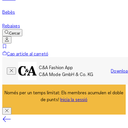
Bebès
Rebaixes
Cercar
Cap article al carretó
C&A Fashion App
Downloa
C&A Mode GmbH & Co. KG
Només per un temps limitat: Els membres acumulen el doble
de punts!
Inicia la sessió