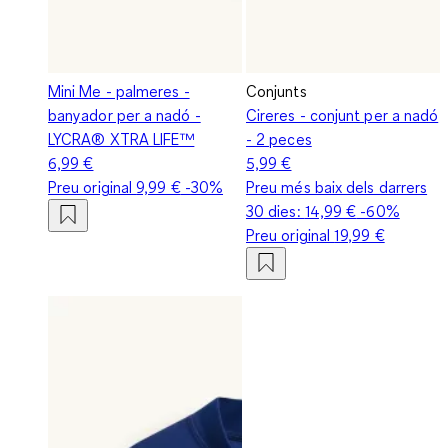
Mini Me - palmeres -
Conjunts
banyador per a nadó -
Cireres - conjunt per a nadó
LYCRA® XTRA LIFE™
- 2 peces
6,99 €
5,99 €
Preu original
9,99 €
-30%
Preu més baix dels darrers
30 dies:
14,99 €
-60%
Preu original
19,99 €