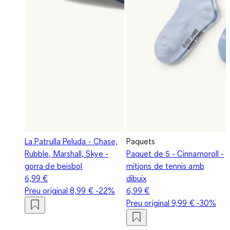
La Patrulla Peluda - Chase,
Paquets
Rubble, Marshall, Skye -
Paquet de 5 - Cinnamoroll -
gorra de beisbol
mitjons de tennis amb
6,99 €
dibuix
Preu original
8,99 €
-22%
6,99 €
Preu original
9,99 €
-30%