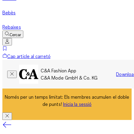
Bebès
Rebaixes
Cercar
Cap article al carretó
C&A Fashion App
Downloa
C&A Mode GmbH & Co. KG
Només per un temps limitat: Els membres acumulen el doble
de punts!
Inicia la sessió