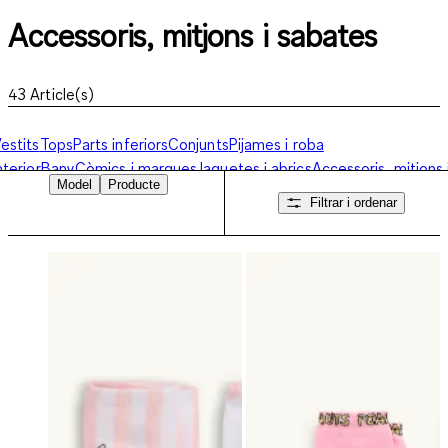
Accessoris, mitjons i sabates
43
Article(s)
estits
Tops
Parts inferiors
Conjunts
Pijames i roba
nterior
Bany
Còmics i marques
Jaquetes i abrics
Accessoris, mitjons 
Model
Producte
abates
Roba d'esquí
Filtrar i ordenar