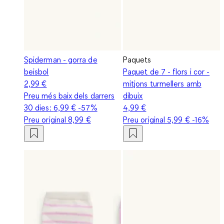
Spiderman - gorra de
Paquets
beisbol
Paquet de 7 - flors i cor -
2,99 €
mitjons turmellers amb
Preu més baix dels darrers
dibuix
30 dies:
6,99 €
-57%
4,99 €
Preu original
8,99 €
Preu original
5,99 €
-16%