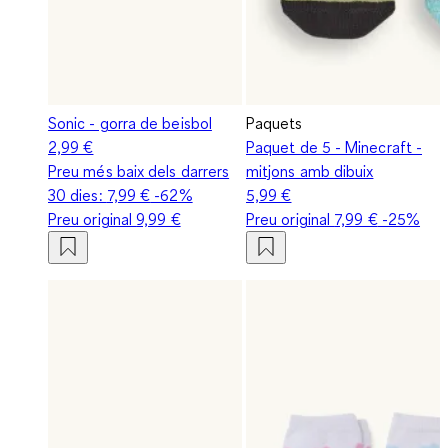
Sonic - gorra de beisbol
Paquets
2,99 €
Paquet de 5 - Minecraft -
Preu més baix dels darrers
mitjons amb dibuix
30 dies:
7,99 €
-62%
5,99 €
Preu original
9,99 €
Preu original
7,99 €
-25%