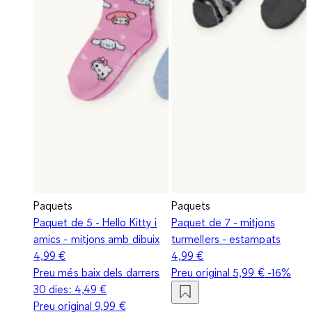
Paquets
Paquets
Paquet de 5 - Hello Kitty i
Paquet de 7 - mitjons
amics - mitjons amb dibuix
turmellers - estampats
4,99 €
4,99 €
Preu més baix dels darrers
Preu original
5,99 €
-16%
30 dies:
4,49 €
Preu original
9,99 €