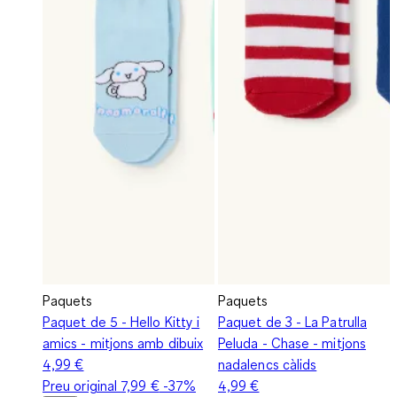
Paquets
Paquets
Paquet de 5 - Hello Kitty i
Paquet de 3 - La Patrulla
amics - mitjons amb dibuix
Peluda - Chase - mitjons
4,99 €
nadalencs càlids
Preu original
7,99 €
-37%
4,99 €