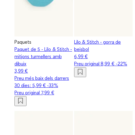
Paquets
Lilo & Stitch - gorra de
Paquet de 5 - Lilo & Stitch -
beisbol
mitjons turmellers amb
6,99 €
dibuix
Preu original
8,99 €
-22%
3,99 €
Preu més baix dels darrers
30 dies:
5,99 €
-33%
Preu original
7,99 €