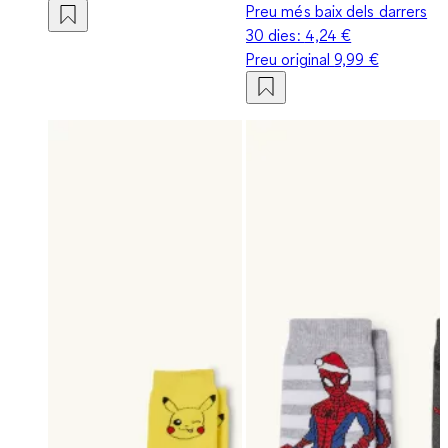
Preu més baix dels darrers
30 dies:
4,24 €
Preu original
9,99 €