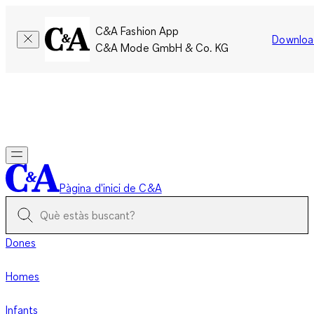
C&A Fashion App
Downloa
C&A Mode GmbH & Co. KG
Només per un temps limitat: Els membres acumulen el doble
de punts!
Inicia la sessió
Pàgina d'inici de C&A
Dones
Homes
Infants