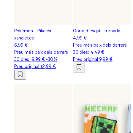
Pokémon - Pikachu -
Gorra d’esquí - trenada
xancletes
4,99 €
6,99 €
Preu més baix dels darrers
Preu més baix dels darrers
30 dies:
4,49 €
30 dies:
9,99 €
-30%
Preu original
9,99 €
Preu original
12,99 €