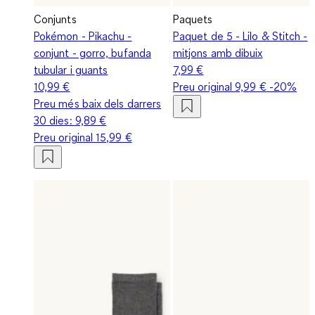
Conjunts
Paquets
Pokémon - Pikachu -
Paquet de 5 - Lilo & Stitch -
conjunt - gorro, bufanda
mitjons amb dibuix
tubular i guants
7,99 €
10,99 €
Preu original
9,99 €
-20%
Preu més baix dels darrers
30 dies:
9,89 €
Preu original
15,99 €