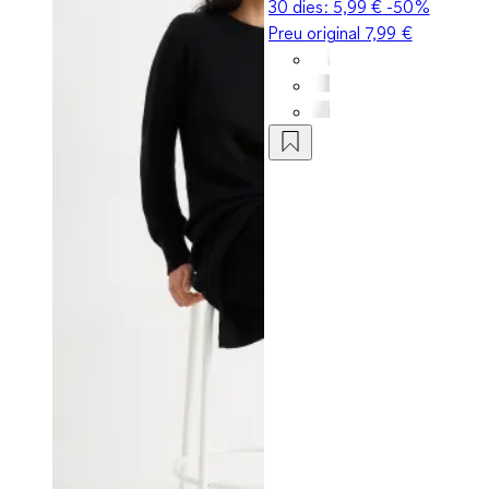
30 dies:
5,99 €
-50%
Preu original
7,99 €