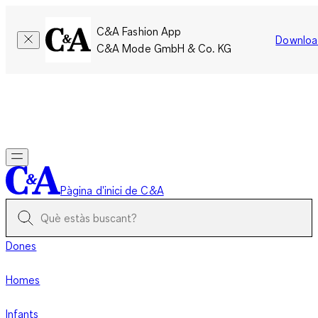
C&A Fashion App
Downloa
C&A Mode GmbH & Co. KG
Només per un temps limitat: Els membres acumulen el doble
de punts!
Inicia la sessió
Pàgina d'inici de C&A
Dones
Homes
Infants