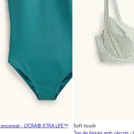
- enconxat - LYCRA® XTRA LIFE™
Soft touch
Top de biquini amb cèrcols 