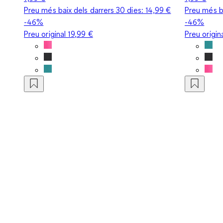
Preu més baix dels darrers 30 dies:
14,99 €
Preu més ba
-46%
-46%
Preu original
19,99 €
Preu origin