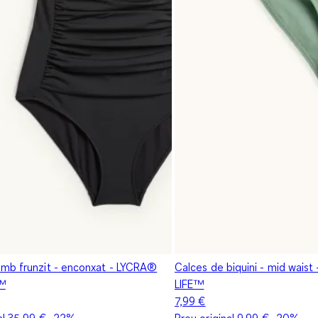
mb frunzit - enconxat - LYCRA®
Calces de biquini - mid wai
™
LIFE™
7,99 €
al
35,99 €
-22%
Preu original
9,99 €
-20%