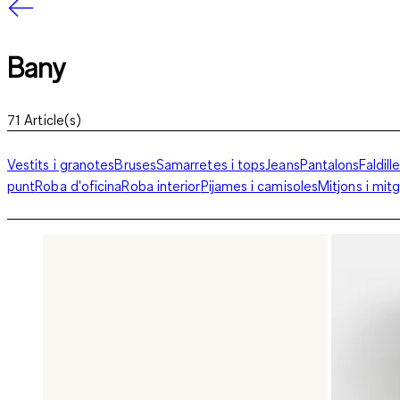
Bany
71
Article(s)
Vestits i granotes
Bruses
Samarretes i tops
Jeans
Pantalons
Faldill
punt
Roba d'oficina
Roba interior
Pijames i camisoles
Mitjons i mit