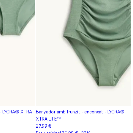
st - LYCRA® XTRA
Banyador amb frunzit - enconxat - LYCRA®
XTRA LIFE™
27,99 €
Preu original
35,99 €
-22%