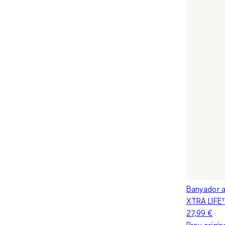
Banyador a
XTRA LIFE
27,99 €
Preu origin