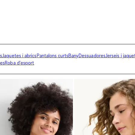
es
Jaquetes i abrics
Pantalons curts
Bany
Dessuadores
Jerseis i jaqu
ges
Roba d'esport