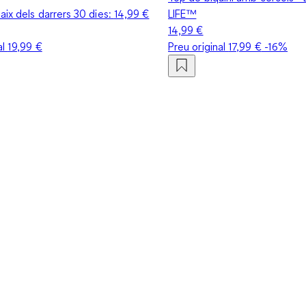
ix dels darrers 30 dies:
14,99 €
LIFE™
14,99 €
al
19,99 €
Preu original
17,99 €
-16%