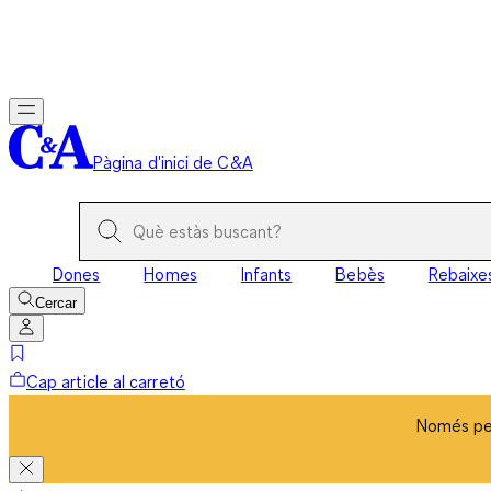
Només per
Pàgina d'inici de C&A
Dones
Homes
Infants
Bebès
Rebaixe
Cercar
Cap article al carretó
Només per