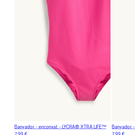
Banyador - enconxat - LYCRA® XTRA LIFE™
Banyador 
7,99 €
7,99 €