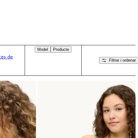
Model
Producte
etes de
Filtrar i ordenar
Llisca cap a la dreta