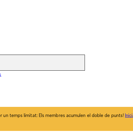
 un temps limitat: Els membres acumulen el doble de punts!
Inic
s
 un temps limitat: Els membres acumulen el doble de punts!
Inic