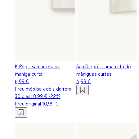
K-Pop - samarreta de
San Diego - samarreta de
màniga curta
mànigues curtes
6,99 €
4,99 €
Preu més baix dels darrers
30 dies:
8,99 €
-22%
Preu original
10,99 €