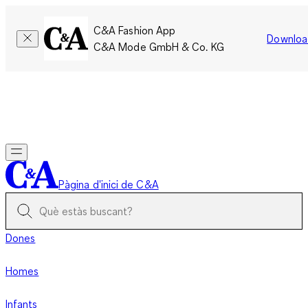
C&A Fashion App
Downloa
C&A Mode GmbH & Co. KG
Només per un temps limitat: Els membres acumulen el doble
de punts!
Inicia la sessió
Pàgina d'inici de C&A
Dones
Homes
Infants