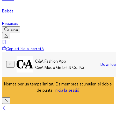
Bebès
Rebaixes
Cercar
Cap article al carretó
C&A Fashion App
Downloa
C&A Mode GmbH & Co. KG
Només per un temps limitat: Els membres acumulen el doble
de punts!
Inicia la sessió