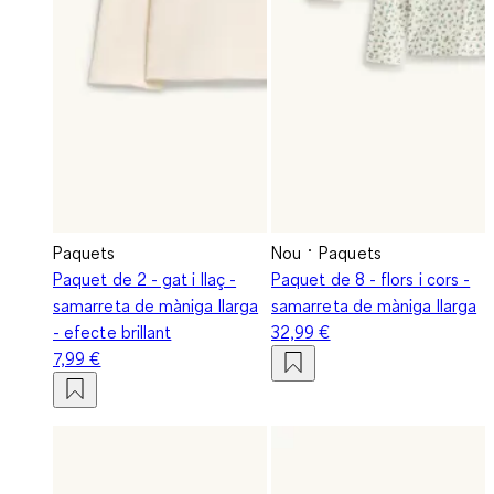
Paquets
Nou
Paquets
Paquet de 2 - gat i llaç -
Paquet de 8 - flors i cors -
samarreta de màniga llarga
samarreta de màniga llarga
- efecte brillant
32,99 €
7,99 €