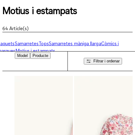
Motius i estampats
64
Article(s)
Paquets
Samarretes
Tops
Samarretes màniga llarga
Còmics i
marques
Motius i estampats
Model
Producte
Filtrar i ordenar