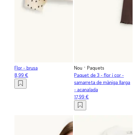
Flor - brusa
Nou
Paquets
8,99 €
Paquet de 3 - flor i cor -
samarreta de màniga llarga
- acanalada
17,99 €