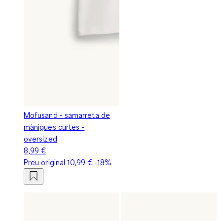
Mofusand - samarreta de
mànigues curtes -
oversized
8,99 €
Preu original
10,99 €
-18%