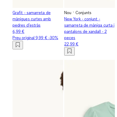
Grafit - samarreta de
Nou
Conjunts
mànigues curtes amb
New York - conjunt -
pedres d’estràs
samarreta de màniga curta i
6,99 €
pantalons de xandall - 2
Preu original
9,99 €
-30%
peces
22,99 €