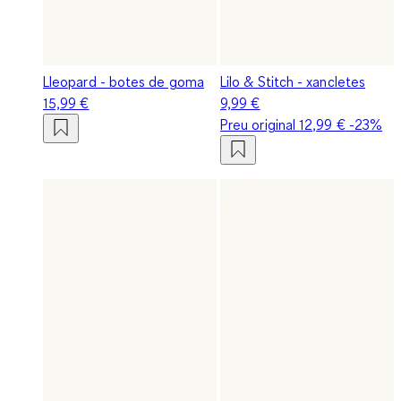
Lleopard - botes de goma
Lilo & Stitch - xancletes
15,99 €
9,99 €
Preu original
12,99 €
-23%