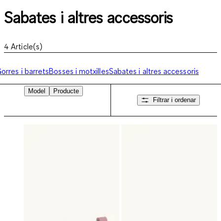
Sabates i altres accessoris
4
Article(s)
orres i barrets
Bosses i motxilles
Sabates i altres accessoris
Model
Producte
Filtrar i ordenar