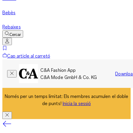
Bebès
Rebaixes
Cercar
Cap article al carretó
C&A Fashion App
Downloa
C&A Mode GmbH & Co. KG
Només per un temps limitat: Els membres acumulen el doble
de punts!
Inicia la sessió