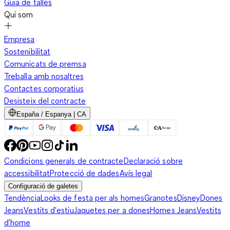
Guia de talles
Qui som
Empresa
Sostenibilitat
Comunicats de premsa
Treballa amb nosaltres
Contactes corporatius
Desisteix del contracte
España / Espanya | CA
Condicions generals de contracte
Declaració sobre
accessibilitat
Protecció de dades
Avís legal
Configuració de galetes
Tendència
Looks de festa per als homes
Granotes
Disney
Dones
Jeans
Vestits d'estiu
Jaquetes per a dones
Homes Jeans
Vestits
d'home