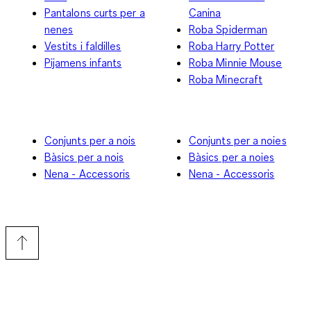
Pantalons curts per a
Canina
nenes
Roba Spiderman
Vestits i faldilles
Roba Harry Potter
Pijamens infants
Roba Minnie Mouse
Roba Minecraft
Conjunts per a nois
Conjunts per a noies
Bàsics per a nois
Bàsics per a noies
Nena - Accessoris
Nena - Accessoris