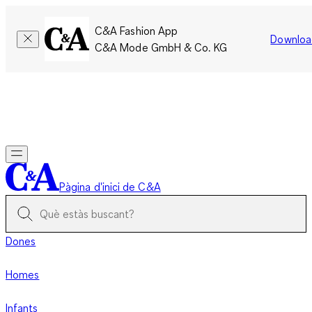
C&A Fashion App
Downloa
C&A Mode GmbH & Co. KG
Només per un temps limitat: Els membres acumulen el doble
de punts!
Inicia la sessió
Pàgina d'inici de C&A
Dones
Homes
Infants