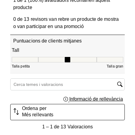
1 de 1 (100%) avaluadors recomanen aquest
producte
0 de 13 revisors van rebre un producte de mostra
o van participar en una promoció
Puntuacions de clients mitjanes
Tall
Tall, 3 de 5, on 1 és igual a Talla petita i 5 és igual a Tall
Talla petita
Talla gran
Cerca temes i valoracions regió de cerca
Informació de rellevància
Mostra
Ordena per
Més rellevants
1
1
–
1 de 13
Valoracions
a