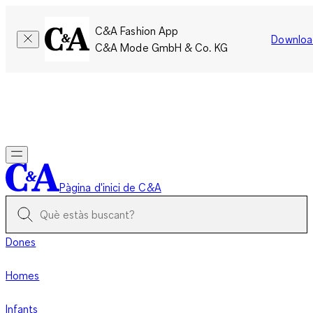
C&A Fashion App
Downloa
C&A Mode GmbH & Co. KG
Només per un temps limitat: Els membres acumulen el doble
de punts!
Inicia la sessió
Pàgina d'inici de C&A
Dones
Homes
Infants