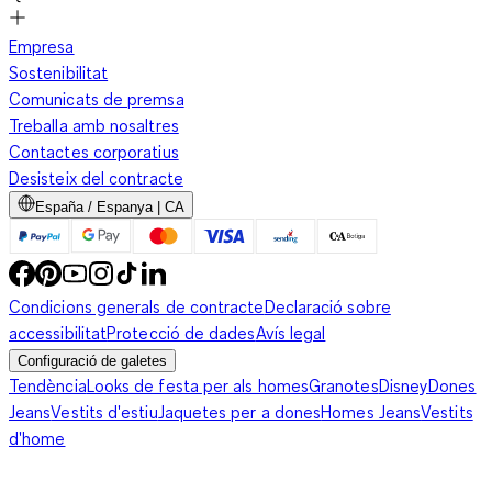
Empresa
Sostenibilitat
Comunicats de premsa
Treballa amb nosaltres
Contactes corporatius
Desisteix del contracte
España / Espanya | CA
Condicions generals de contracte
Declaració sobre
accessibilitat
Protecció de dades
Avís legal
Configuració de galetes
Tendència
Looks de festa per als homes
Granotes
Disney
Dones
Jeans
Vestits d'estiu
Jaquetes per a dones
Homes Jeans
Vestits
d'home