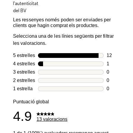
Les ressenyes només poden ser enviades per
clients que hagin comprat els productes.
Selecciona una de les línies següents per filtrar
les valoracions.
5 estrelles
estrelles
12
12 valoracio
4 estrelles
estrelles
1
1 valoració 
3 estrelles
estrelles
0
0 valoracion
2 estrelles
estrelles
0
0 valoracion
1 estrella
estrelles
0
0 valoracion
Puntuació global
4.9
13 valoracions