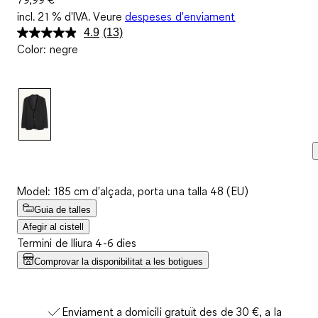
incl. 21 % d'IVA. Veure
despeses d'enviament
4.9
(13)
Llegeix
Color
:
negre
13
valoracions.
Enllaç
a
la
mateixa
pàgina.
Model: 185 cm d'alçada, porta una talla 48 (EU)
Guia de talles
Afegir al cistell
Termini de lliura 4-6 dies
Comprovar la disponibilitat a les botigues
Enviament a domicili gratuït des de 30 €, a la