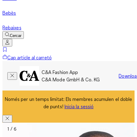
Bebès
Rebaixes
Cercar
Cap article al carretó
C&A Fashion App
Downloa
C&A Mode GmbH & Co. KG
Només per un temps limitat: Els membres acumulen el doble
de punts!
Inicia la sessió
1 / 6