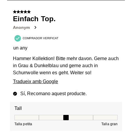
1
de
5 de 5 estrelles.
13
Einfach Top.
Valoracions.
Anonym
COMPRADOR VERIFICAT
un any
Hammer Kollektion! Bitte mehr davon. Gerne auch
in Grau & Dunkelblau und gerne auch in
Schurrwolle wenn es geht. Weiter so!
Tradueix amb Google
Sí, Recomano aquest producte.
Tall
Tall, 3 de 5, on 1 és igual a Talla petita i 5 és igual a Tal
Talla petita
Talla gran