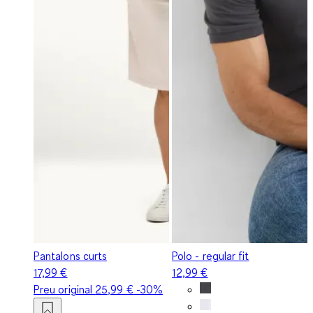
Pantalons curts
Polo - regular fit
17,99 €
12,99 €
Preu original
25,99 €
-30%