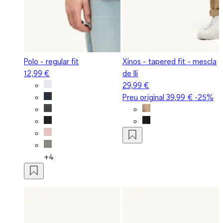
Polo - regular fit
Xinos - tapered fit - mescla
12,99 €
de lli
29,99 €
Preu original
39,99 €
-25%
+4