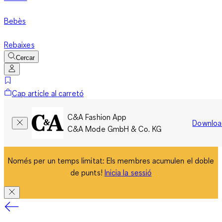
Bebès
Rebaixes
Cercar
Cap article al carretó
C&A Fashion App
Downloa
C&A Mode GmbH & Co. KG
Només per un temps limitat: Els membres acumulen el doble
de punts!
Inicia la sessió