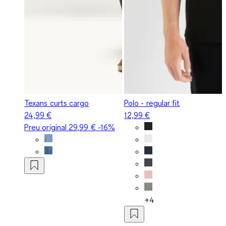
Texans curts cargo
Polo - regular fit
24,99 €
12,99 €
Preu original
29,99 €
-16%
+4