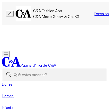
C&A Fashion App
Downloa
C&A Mode GmbH & Co. KG
Només per un temps limitat: Els membres acumulen el doble
de punts!
Inicia la sessió
Pàgina d'inici de C&A
Dones
Homes
Infants