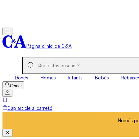
Només per
Pàgina d'inici de C&A
Dones
Homes
Infants
Bebès
Rebaixe
Cercar
Cap article al carretó
Només per