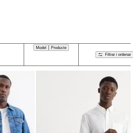
Model
Producte
Filtrar i ordenar
Llisca cap a la dreta