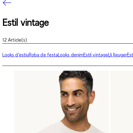
Estil vintage
12
Article(s)
Looks d'estiu
Roba de festa
Looks denim
Estil vintage
Lli lleuger
Est