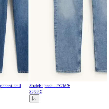
onent de lli
Straight jeans - LYCRA®
39,99 €