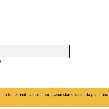
 un temps limitat: Els membres acumulen el doble de punts!
Inic
s
 un temps limitat: Els membres acumulen el doble de punts!
Inic