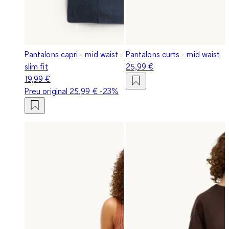
Pantalons capri - mid waist -
Pantalons curts - mid waist
slim fit
25,99 €
19,99 €
Preu original
25,99 €
-23%