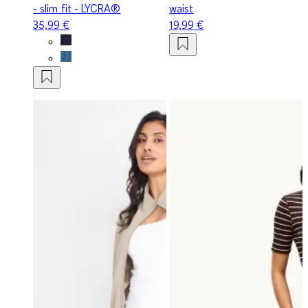
- slim fit - LYCRA®
waist
35,99 €
19,99 €