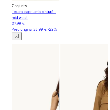
Conjunts
Texans capri amb cinturó -
mid waist
27,99 €
Preu original
35,99 €
-22%