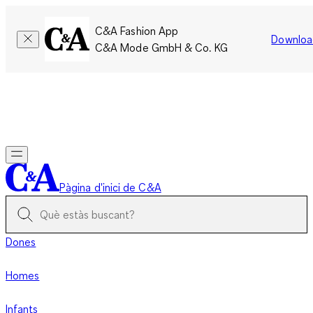
C&A Fashion App
Downloa
C&A Mode GmbH & Co. KG
Només per un temps limitat: Els membres acumulen el doble
de punts!
Inicia la sessió
Pàgina d'inici de C&A
Dones
Homes
Infants