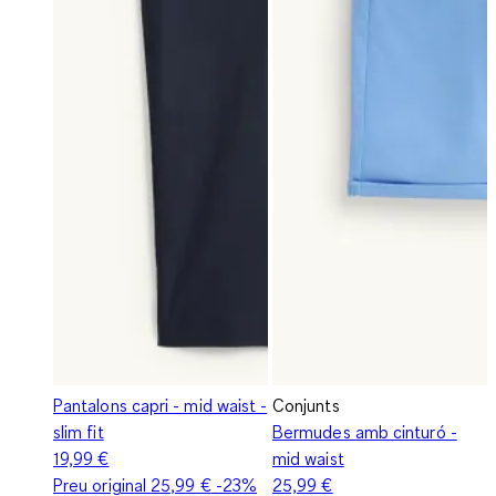
Pantalons capri - mid waist -
Conjunts
slim fit
Bermudes amb cinturó -
19,99 €
mid waist
Preu original
25,99 €
-23%
25,99 €