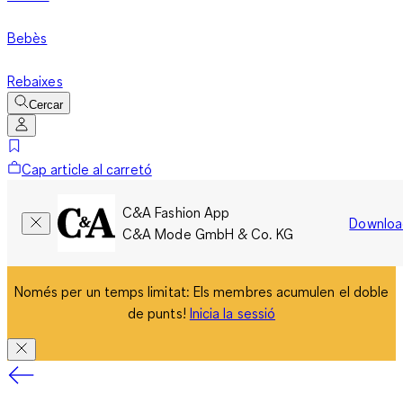
Bebès
Rebaixes
Cercar
Cap article al carretó
C&A Fashion App
Downloa
C&A Mode GmbH & Co. KG
Només per un temps limitat: Els membres acumulen el doble
de punts!
Inicia la sessió