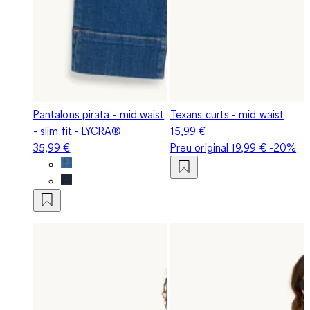
Pantalons pirata - mid waist
Texans curts - mid waist
- slim fit - LYCRA®
15,99 €
35,99 €
Preu original
19,99 €
-20%