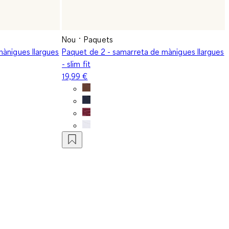
Nou
Paquets
mànigues llargues
Paquet de 2 - samarreta de mànigues llargues
- slim fit
19,99 €