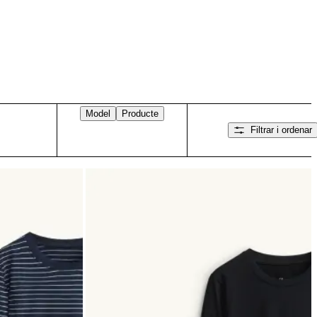
Model
Producte
Filtrar i ordenar
Llisca cap a la dreta