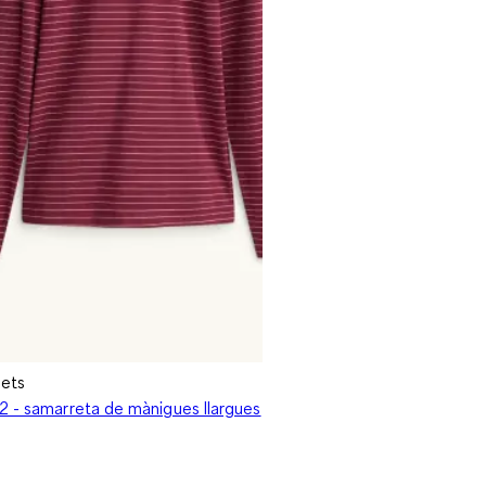
ets
2 - samarreta de mànigues llargues