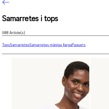
Samarretes i tops
588
Article(s)
Tops
Samarretes
Samarretes màniga llarga
Paquets