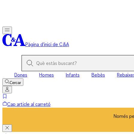
Només per
Pàgina d'inici de C&A
Dones
Homes
Infants
Bebès
Rebaixe
Cercar
Cap article al carretó
Només per