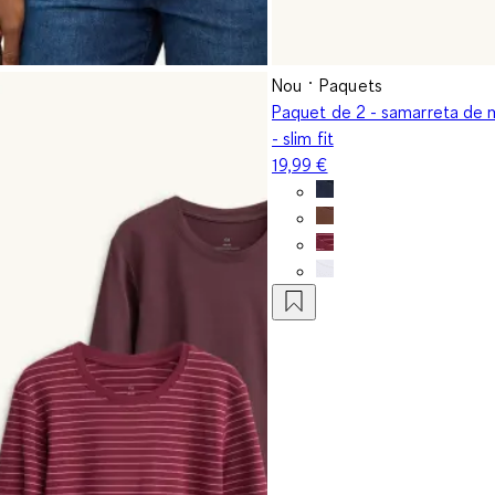
Nou
Paquets
Paquet de 2 - samarreta de 
- slim fit
19,99 €