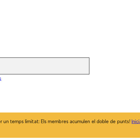
 un temps limitat: Els membres acumulen el doble de punts!
Inic
s
 un temps limitat: Els membres acumulen el doble de punts!
Inic