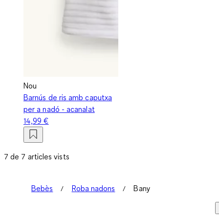
Nou
Barnús de ris amb caputxa
per a nadó - acanalat
14,99 €
7 de 7 articles vists
Bebès
Roba nadons
Bany