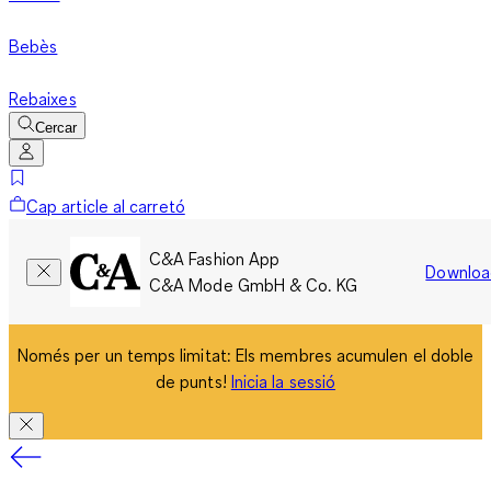
Bebès
Rebaixes
Cercar
Cap article al carretó
C&A Fashion App
Downloa
C&A Mode GmbH & Co. KG
Només per un temps limitat: Els membres acumulen el doble
de punts!
Inicia la sessió