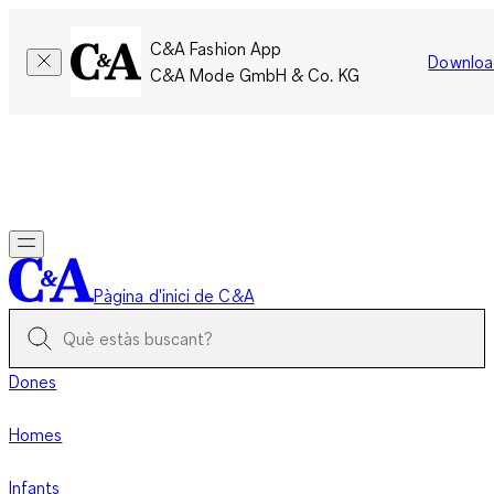
C&A Fashion App
Downloa
C&A Mode GmbH & Co. KG
Només per un temps limitat: Els membres acumulen el doble
de punts!
Inicia la sessió
Pàgina d'inici de C&A
Dones
Homes
Infants