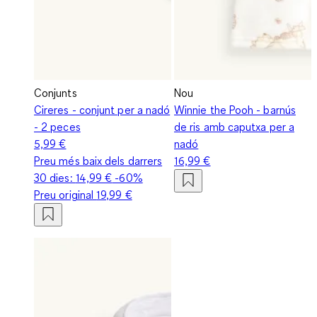
Conjunts
Nou
Cireres - conjunt per a nadó
Winnie the Pooh - barnús
- 2 peces
de ris amb caputxa per a
5,99 €
nadó
Preu més baix dels darrers
16,99 €
30 dies:
14,99 €
-60%
Preu original
19,99 €