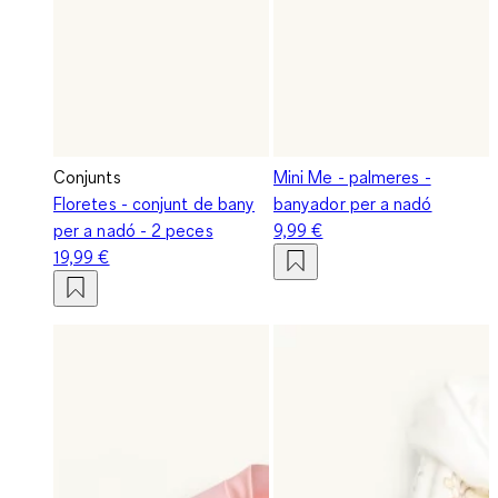
Conjunts
Mini Me - palmeres -
Floretes - conjunt de bany
banyador per a nadó
per a nadó - 2 peces
9,99 €
19,99 €