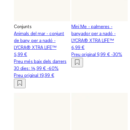
Conjunts
Mini Me - palmeres -
Animals del mar - conjunt
banyador per a nadó -
de bany per a nadó -
LYCRA® XTRA LIFE™
LYCRA® XTRA LIFE™
6,99 €
5,99 €
Preu original
9,99 €
-30%
Preu més baix dels darrers
30 dies:
14,99 €
-60%
Preu original
19,99 €