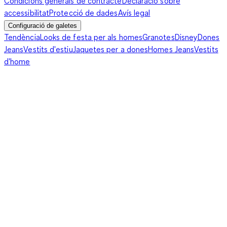
Condicions generals de contracte
Declaració sobre
accessibilitat
Protecció de dades
Avís legal
Configuració de galetes
Tendència
Looks de festa per als homes
Granotes
Disney
Dones
Jeans
Vestits d'estiu
Jaquetes per a dones
Homes Jeans
Vestits
d'home