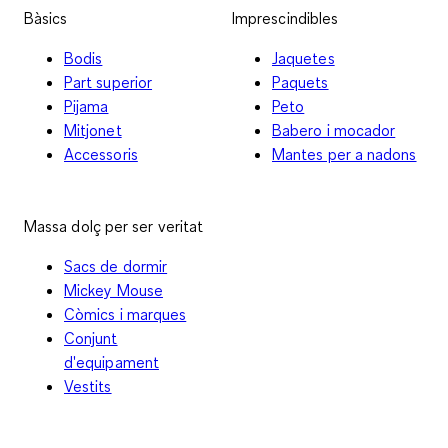
Bàsics
Imprescindibles
Bodis
Jaquetes
Part superior
Paquets
Pijama
Peto
Mitjonet
Babero i mocador
Accessoris
Mantes per a nadons
Massa dolç per ser veritat
Sacs de dormir
Mickey Mouse
Còmics i marques
Conjunt
d'equipament
Vestits