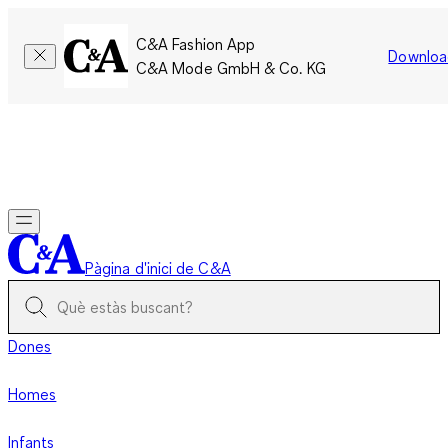
C&A Fashion App
Downloa
C&A Mode GmbH & Co. KG
Només per un temps limitat: Els membres acumulen el doble
de punts!
Inicia la sessió
Pàgina d'inici de C&A
Dones
Homes
Infants