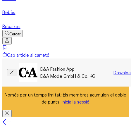
Bebès
Rebaixes
Cercar
Cap article al carretó
C&A Fashion App
Downloa
C&A Mode GmbH & Co. KG
Només per un temps limitat: Els membres acumulen el doble
de punts!
Inicia la sessió