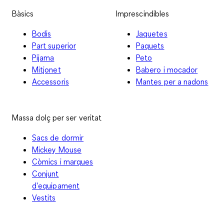
Bàsics
Imprescindibles
Bodis
Jaquetes
Part superior
Paquets
Pijama
Peto
Mitjonet
Babero i mocador
Accessoris
Mantes per a nadons
Massa dolç per ser veritat
Sacs de dormir
Mickey Mouse
Còmics i marques
Conjunt
d'equipament
Vestits