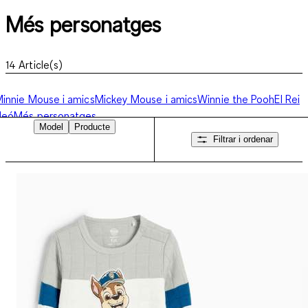
Més personatges
14
Article(s)
innie Mouse i amics
Mickey Mouse i amics
Winnie the Pooh
El Rei
leó
Més personatges
Model
Producte
Filtrar i ordenar