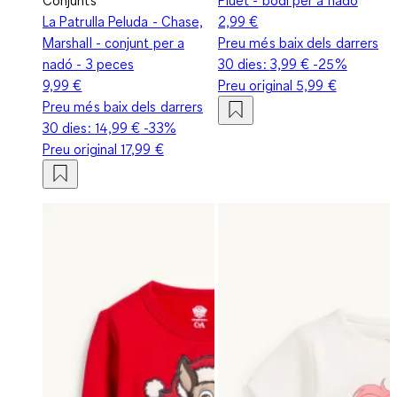
La Patrulla Peluda - Chase,
2,99 €
Marshall - conjunt per a
Preu més baix dels darrers
nadó - 3 peces
30 dies:
3,99 €
-25%
9,99 €
Preu original
5,99 €
Preu més baix dels darrers
30 dies:
14,99 €
-33%
Preu original
17,99 €