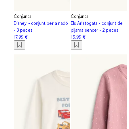
Conjunts
Conjunts
Disney - conjunt per a nadó
Els Aristogats - conjunt de
- 3 peces
pijama sencer - 2 peces
17,99 €
15,99 €