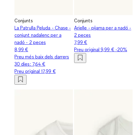
Conjunts
Conjunts
La Patrulla Peluda - Chase -
Arielle - pijama per a nadó -
conjunt nadalenc per a
2 peces
nadó - 2 peces
7,99 €
8,99 €
Preu original
9,99 €
-20%
Preu més baix dels darrers
30 dies:
7,64 €
Preu original
17,99 €