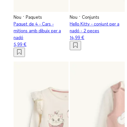
Nou
Paquets
Nou
Conjunts
Paquet de 4 - Cars -
Hello Kitty - conjunt per a
mitjons amb dibuix per a
nadó - 2 peces
nadó
14,99 €
5,99 €