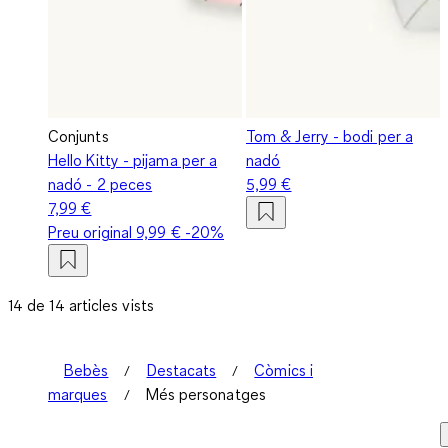
Conjunts
Tom & Jerry - bodi per a
Hello Kitty - pijama per a
nadó
nadó - 2 peces
5,99 €
7,99 €
Preu original
9,99 €
-20%
14 de 14 articles vists
Bebès
Destacats
Còmics i
marques
Més personatges