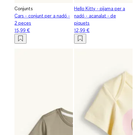
Conjunts
Hello Kitty - pijama per a
Cars - conjunt per a nadó -
nadó - acanalat - de
2 peces
piquets
15,99 €
12,99 €