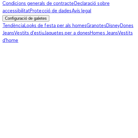
Condicions generals de contracte
Declaració sobre
accessibilitat
Protecció de dades
Avís legal
Configuració de galetes
Tendència
Looks de festa per als homes
Granotes
Disney
Dones
Jeans
Vestits d'estiu
Jaquetes per a dones
Homes Jeans
Vestits
d'home