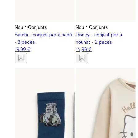
Nou
Conjunts
Nou
Conjunts
Bambi - conjunt per a nadó
Disney - conjunt per a
- 3 peces
nounat - 2 peces
19,99 €
14,99 €