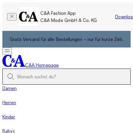
C&A Fashion App
Downloa
C&A Mode GmbH & Co. KG
Gratis Versand für alle Bestellungen – nur für kurze Zeit.
C&A Homepage
Damen
Herren
Kinder
Babys