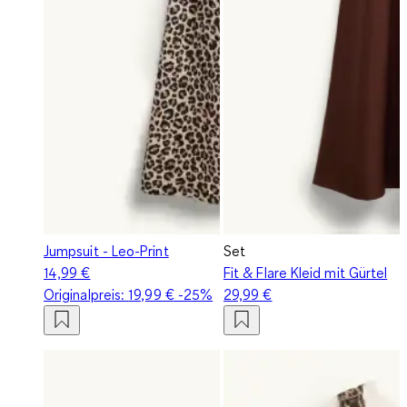
Jumpsuit - Leo-Print
Set
14,99 €
Fit & Flare Kleid mit Gürtel
Originalpreis:
19,99 €
-25%
29,99 €