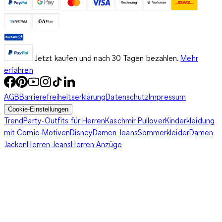
Jetzt kaufen und nach 30 Tagen bezahlen.
Mehr
erfahren
AGB
Barrierefreiheitserklärung
Datenschutz
Impressum
Cookie-Einstellungen
Trend
Party-Outfits für Herren
Kaschmir Pullover
Kinderkleidung
mit Comic-Motiven
Disney
Damen Jeans
Sommerkleider
Damen
Jacken
Herren Jeans
Herren Anzüge