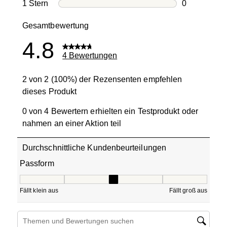
0 Bewertung
1 Stern
Sterne
0
0 Bewertung
Gesamtbewertung
4.8
4 Bewertungen
2 von 2 (100%) der Rezensenten empfehlen
dieses Produkt
0 von 4 Bewertern erhielten ein Testprodukt oder
nahmen an einer Aktion teil
Durchschnittliche Kundenbeurteilungen
Passform
Passform, 3 von 5, wobei 1 gleich Fällt klein aus ist und 5
Fällt klein aus
Fällt groß aus
Suchthemen und Bewertungen Suchregion