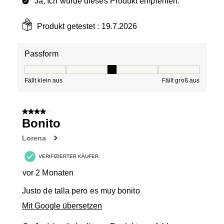
Ja, Ich würde dieses Produkt empfehlen.
Produkt getestet :
19.7.2026
Passform
Passform, 3 von 5, wobei 1 gleich Fällt klein aus ist und
Fällt klein aus
Fällt groß aus
4 von 5 Sternen.
Bonito
Lorena
VERIFIZIERTER KÄUFER
vor 2 Monaten
Justo de talla pero es muy bonito
Mit Google übersetzen