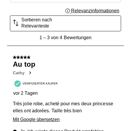
Relevanzinformationen
Zeigt 
Sortieren nach
Relevanteste
1
1
–
3 von 4
Bewertungen
bis
3
von
5 von 5 Sternen.
4
Au top
Bewertungen.
Cathy
VERIFIZIERTER KÄUFER
vor 2 Tagen
Très jolie robe, acheté pour mes deux princesse
elles ont adorées. Taille très bien
Mit Google übersetzen