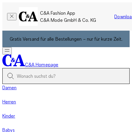
C&A Fashion App
Downloa
C&A Mode GmbH & Co. KG
Gratis Versand für alle Bestellungen – nur für kurze Zeit.
C&A Homepage
Damen
Herren
Kinder
Babys