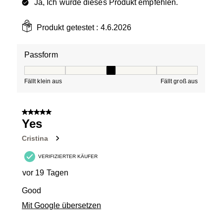
Ja, Ich würde dieses Produkt empfehlen.
Produkt getestet :
4.6.2026
Passform
Passform, 3 von 5, wobei 1 gleich Fällt klein aus ist und
Fällt klein aus
Fällt groß aus
5 von 5 Sternen.
Yes
Cristina
VERIFIZIERTER KÄUFER
vor 19 Tagen
Good
Mit Google übersetzen