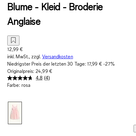
Blume - Kleid - Broderie
Anglaise
12,99 €
inkl. MwSt., zzgl.
Versandkosten
Niedrigster Preis der letzten 30 Tage:
17,99 €
-27%
Originalpreis:
24,99 €
4.8
(4)
4
Farbe
:
rosa
Bewertungen
lesen.
Link
auf
derselben
Seite.