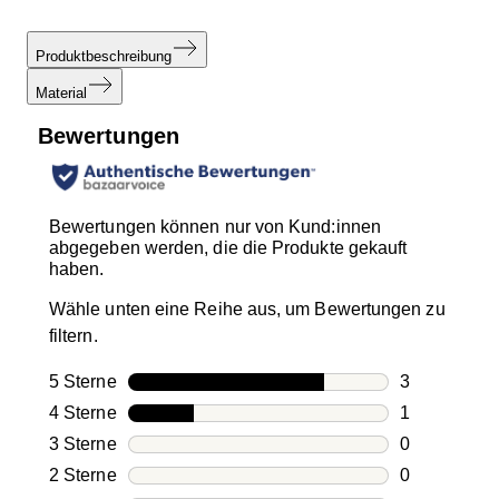
Produktbeschreibung
Material
Bewertungen
Bewertungen können nur von Kund:innen
abgegeben werden, die die Produkte gekauft
haben.
Wähle unten eine Reihe aus, um Bewertungen zu
filtern.
5 Sterne
Sterne
3
3 Bewertung
4 Sterne
Sterne
1
1 Bewertung
3 Sterne
Sterne
0
0 Bewertung
2 Sterne
Sterne
0