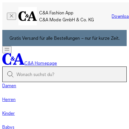
C&A Fashion App
Downloa
C&A Mode GmbH & Co. KG
Gratis Versand für alle Bestellungen – nur für kurze Zeit.
C&A Homepage
Damen
Herren
Kinder
Babys