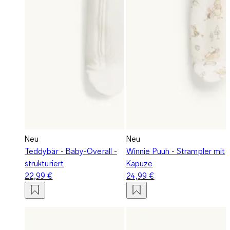
Neu
Neu
Teddybär - Baby-Overall -
Winnie Puuh - Strampler mit
strukturiert
Kapuze
22,99 €
24,99 €