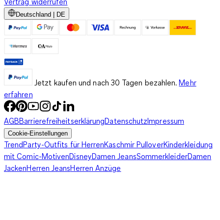
Vertrag widerrufen
Deutschland | DE
Jetzt kaufen und nach 30 Tagen bezahlen.
Mehr
erfahren
AGB
Barrierefreiheitserklärung
Datenschutz
Impressum
Cookie-Einstellungen
Trend
Party-Outfits für Herren
Kaschmir Pullover
Kinderkleidung
mit Comic-Motiven
Disney
Damen Jeans
Sommerkleider
Damen
Jacken
Herren Jeans
Herren Anzüge