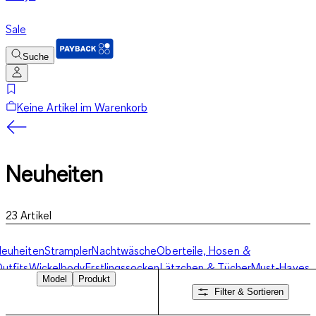
Sale
Suche
Keine Artikel im Warenkorb
Neuheiten
23
Artikel
euheiten
Strampler
Nachtwäsche
Oberteile, Hosen &
utfits
Wickelbody
Erstlingssocken
Lätzchen & Tücher
Must-Haves
Model
Produkt
Filter & Sortieren