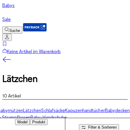
Babys
Sale
Suche
Keine Artikel im Warenkorb
Lätzchen
10
Artikel
Babymützen
Lätzchen
Schlafsäcke
Kapuzenhandtücher
Babydecken
& Strumpfhosen
Baby-Handschuhe
Model
Produkt
Filter & Sortieren