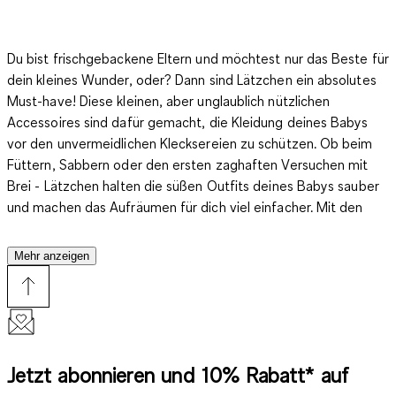
Du bist frischgebackene Eltern und möchtest nur das Beste für
dein kleines Wunder, oder? Dann sind Lätzchen ein absolutes
Must-have! Diese kleinen, aber unglaublich nützlichen
Accessoires sind dafür gemacht, die Kleidung deines Babys
vor den unvermeidlichen Klecksereien zu schützen. Ob beim
Füttern, Sabbern oder den ersten zaghaften Versuchen mit
Brei - Lätzchen halten die süßen Outfits deines Babys sauber
und machen das Aufräumen für dich viel einfacher. Mit den
niedlichen Designs und sanften Materialien sind sie nicht nur
praktisch, sondern auch stylisch!
Mehr anzeigen
Lätzchen, die Komfort und Stil vereinen
Jetzt abonnieren und 10% Rabatt* auf