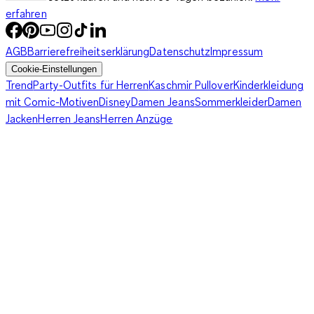
erfahren
AGB
Barrierefreiheitserklärung
Datenschutz
Impressum
Cookie-Einstellungen
Trend
Party-Outfits für Herren
Kaschmir Pullover
Kinderkleidung
mit Comic-Motiven
Disney
Damen Jeans
Sommerkleider
Damen
Jacken
Herren Jeans
Herren Anzüge