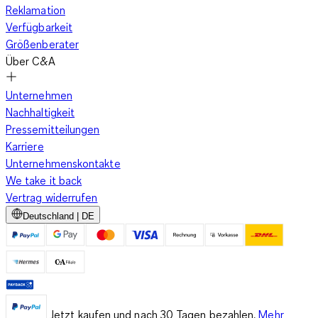
du nicht nur, dass du an sie denkst, sondern du erleichterst
Reklamation
ihnen auch den Alltag. Mach dich bereit, mit deinem
Verfügbarkeit
praktischen und süßen Geschenk die Herzen der Eltern zu
Größenberater
erobern!
Über C&A
Unternehmen
Also, worauf wartest du? Entdecke unsere süßen und
Nachhaltigkeit
funktionalen Lätzchen, die das Leben mit deinem Baby noch
Pressemitteilungen
angenehmer machen. Schütze die Kleidung deines kleinen
Karriere
Lieblings und erleichtere dir das Saubermachen – ganz einfach
Unternehmenskontakte
mit unseren hochwertigen Lätzchen. Dein Baby wird es lieben,
We take it back
und du wirst begeistert sein, wie viel einfacher dein Alltag wird.
Vertrag widerrufen
Bestelle jetzt und erlebe den Unterschied!
Deutschland | DE
Jetzt kaufen und nach 30 Tagen bezahlen.
Mehr