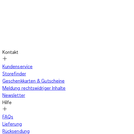
speziellen, leicht abwaschbaren Materialien gefertigt, die
sogar die hartnäckigsten Flecken mühelos überstehen. Du
kannst sie bequem mit in die Tasche für unterwegs packen,
sodass du stets bestens vorbereitet bist.
Verschenke praktische und niedliche Lätzchen an
Kontakt
werdende Eltern
Kundenservice
Storefinder
Geschenkkarten & Gutscheine
Du bist auf der Suche nach dem idealen Geschenk für eine
Meldung rechtswidriger Inhalte
Baby-Party oder zur Geburt? Lätzchen sind eine großartige
Newsletter
Geschenkidee! Nicht nur werden sie von frischgebackenen
Hilfe
Eltern immer gebraucht, sondern sie zeigen auch deine
Fürsorge und Aufmerksamkeit. Wähle aus einer Vielzahl von
FAQs
Designs und Materialien, um ein Lätzchen auszuwählen, das
Lieferung
perfekt zum Stil der Eltern passt. Mit deinem Geschenk zeigst
Rücksendung