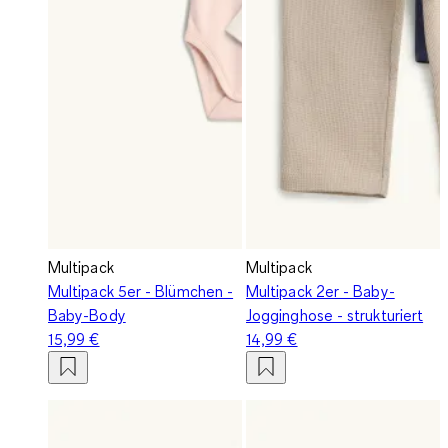
Multipack
Multipack
Multipack 5er - Blümchen -
Multipack 2er - Baby-
Baby-Body
Jogginghose - strukturiert
15,99 €
14,99 €