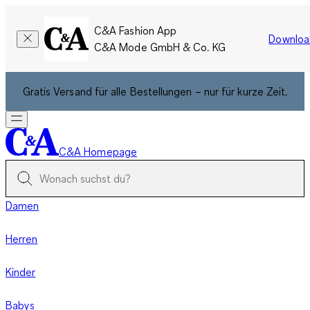
C&A Fashion App
Downloa
C&A Mode GmbH & Co. KG
Gratis Versand für alle Bestellungen – nur für kurze Zeit.
C&A Homepage
Damen
Herren
Kinder
Babys