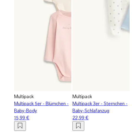
Multipack
Multipack
Multipack 5er - Blümchen -
Multipack 3er - Sternchen -
Baby-Body
Baby-Schlafanzug
15,99 €
22,99 €