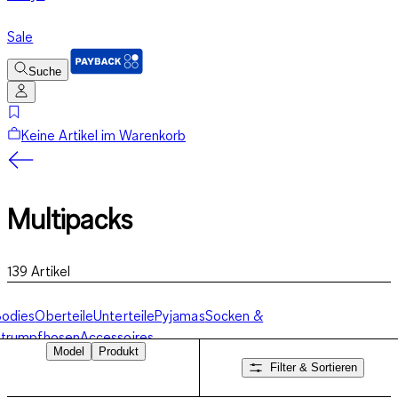
Sale
Suche
Keine Artikel im Warenkorb
Multipacks
139
Artikel
odies
Oberteile
Unterteile
Pyjamas
Socken &
Strumpfhosen
Accessoires
Model
Produkt
Filter & Sortieren