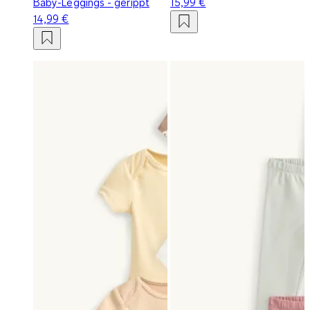
Baby-Leggings - gerippt
15,99 €
14,99 €