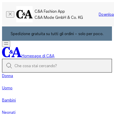
C&A Fashion App
Downloa
C&A Mode GmbH & Co. KG
Spedizione gratuita su tutti gli ordini – solo per poco.
Homepage di C&A
Donna
Uomo
Bambini
Neonati