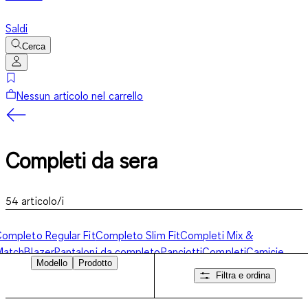
Saldi
Cerca
Nessun articolo nel carrello
Completi da sera
54
articolo/i
ompleto Regular Fit
Completo Slim Fit
Completi Mix &
Match
Blazer
Pantaloni da completo
Panciotti
Completi
Camicie
Modello
Prodotto
usiness
Completi da sera
Filtra e ordina