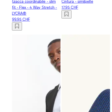
Giacca coordinabile - slim
Cintura - similpelle
fit - Flex - 4 Way Stretch -
17.95 CHF
LYCRA®
99.95 CHF