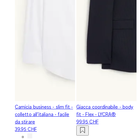
Camicia business - slim fit -
Giacca coordinabile - body
colletto all’italiana - facile
fit - Flex - LYCRA®
da stirare
99.95 CHF
39.95 CHF