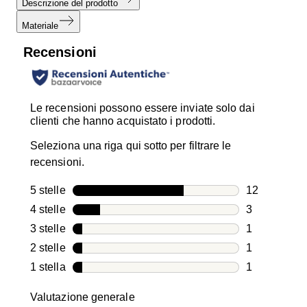
Descrizione del prodotto
Materiale
Recensioni
Le recensioni possono essere inviate solo dai
clienti che hanno acquistato i prodotti.
Seleziona una riga qui sotto per filtrare le
recensioni.
5 stelle
stelle
12
12 recension
4 stelle
stelle
3
3 recensioni
3 stelle
stelle
1
1 recensione
2 stelle
stelle
1
1 recensione
1 stella
stelle
1
1 recensione
Valutazione generale