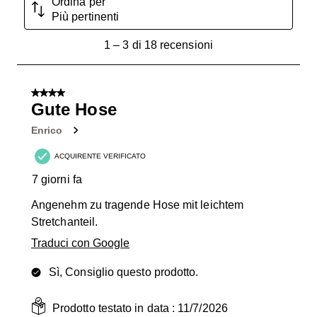
Ordina per
Più pertinenti
1
1
–
3 di 18
recensioni
a
3
di
4 su 5 stelle.
18
Gute Hose
recensioni.
Enrico
ACQUIRENTE VERIFICATO
7 giorni fa
Angenehm zu tragende Hose mit leichtem
Stretchanteil.
Traduci con Google
Sì, Consiglio questo prodotto.
Prodotto testato in data :
11/7/2026