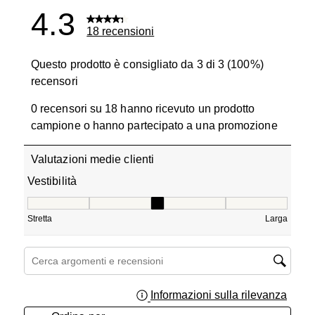
4.3
18 recensioni
Questo prodotto è consigliato da 3 di 3 (100%)
recensori
0 recensori su 18 hanno ricevuto un prodotto
campione o hanno partecipato a una promozione
Valutazioni medie clienti
Vestibilità
Vestibilità, 3 su 5, dove 1 è uguale a Stretta e 5 è uguale
Stretta
Larga
Cerca argomenti e ricerca delle recensioni
Informazioni sulla rilevanza
Visual