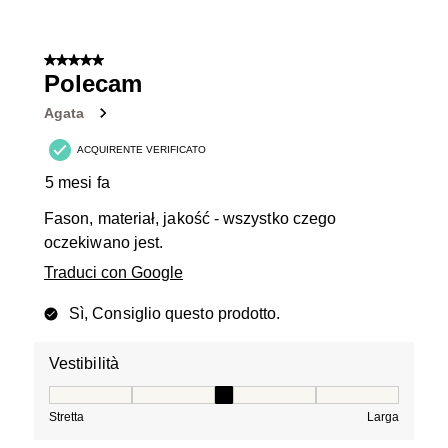
5 su 5 stelle.
Polecam
Agata
ACQUIRENTE VERIFICATO
5 mesi fa
Fason, materiał, jakość - wszystko czego
oczekiwano jest.
Traduci con Google
Sì, Consiglio questo prodotto.
Vestibilità
Vestibilità, 3 su 5, dove 1 è uguale a Stretta e 5 è ugual
Stretta
Larga