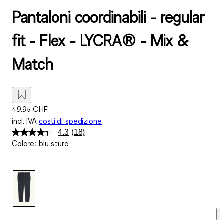
Pantaloni coordinabili - regular
fit - Flex - LYCRA® - Mix &
Match
49.95 CHF
incl. IVA
costi di spedizione
4.3
(18)
Leggi
Colore
:
blu scuro
18
recensioni.
Stesso
link
alla
pagina.