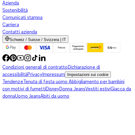
Azienda
Sostenibilità
Comunicati stampa
Carriera
Contatti azienda
Schweiz / Suisse / Svizzera | IT
Condizioni generali di contratto
Dichiarazione di
accessibilità
Privacy
Impressum
Impostazioni sui cookie
Tendenze
Tenuta di festa uomo
Abbigliamento per bambini
con motivi di fumetti
Disney
Donna Jeans
Vestiti estivi
Giacca da
donna
Uomo Jeans
Abiti da uomo