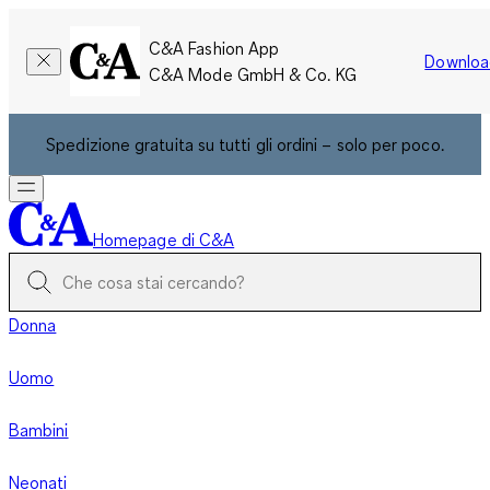
C&A Fashion App
Downloa
C&A Mode GmbH & Co. KG
Spedizione gratuita su tutti gli ordini – solo per poco.
Homepage di C&A
Donna
Uomo
Bambini
Neonati