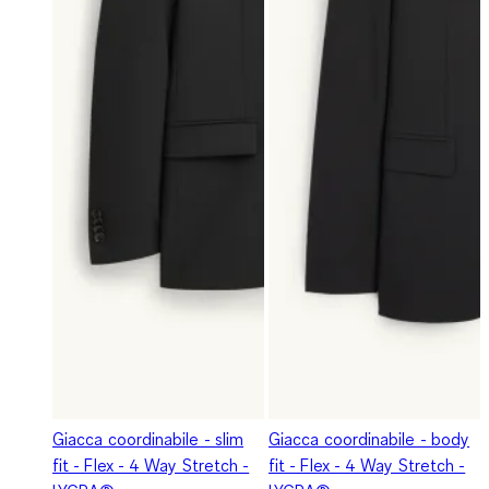
Giacca coordinabile - slim
Giacca coordinabile - body
fit - Flex - 4 Way Stretch -
fit - Flex - 4 Way Stretch -