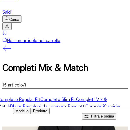
Saldi
Cerca
Nessun articolo nel carrello
Completi Mix & Match
15
articolo/i
ompleto Regular Fit
Completo Slim Fit
Completi Mix &
Match
Blazer
Pantaloni da completo
Panciotti
Completi
Camicie
Modello
Prodotto
usiness
Filtra e ordina