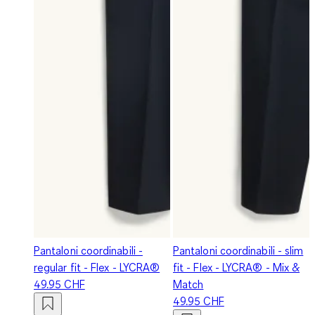
Pantaloni coordinabili -
Pantaloni coordinabili - slim
regular fit - Flex - LYCRA®
fit - Flex - LYCRA® - Mix &
49.95 CHF
Match
49.95 CHF