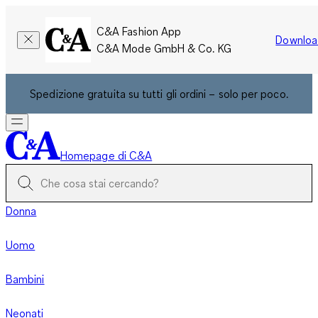
C&A Fashion App
Downloa
C&A Mode GmbH & Co. KG
Spedizione gratuita su tutti gli ordini – solo per poco.
Homepage di C&A
Donna
Uomo
Bambini
Neonati