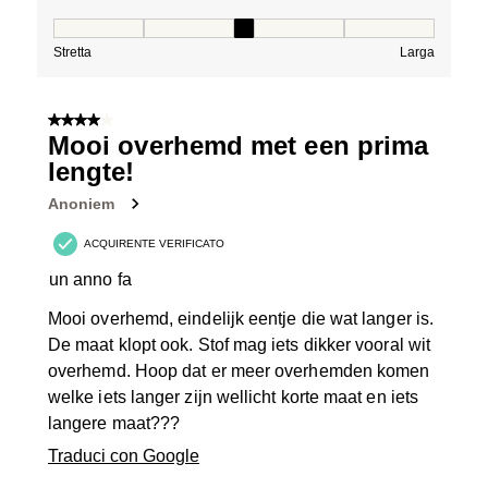
Vestibilità, 3 su 5, dove 1 è uguale a Stretta e 5 è ugual
Stretta
Larga
4 su 5 stelle.
Mooi overhemd met een prima
lengte!
Anoniem
ACQUIRENTE VERIFICATO
un anno fa
Mooi overhemd, eindelijk eentje die wat langer is.
De maat klopt ook. Stof mag iets dikker vooral wit
overhemd. Hoop dat er meer overhemden komen
welke iets langer zijn wellicht korte maat en iets
langere maat???
Traduci con Google