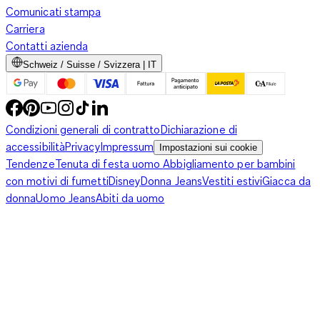
Comunicati stampa
Carriera
Contatti azienda
Schweiz / Suisse / Svizzera | IT
Condizioni generali di contratto
Dichiarazione di
accessibilità
Privacy
Impressum
Impostazioni sui cookie
Tendenze
Tenuta di festa uomo
Abbigliamento per bambini
con motivi di fumetti
Disney
Donna Jeans
Vestiti estivi
Giacca da
donna
Uomo Jeans
Abiti da uomo