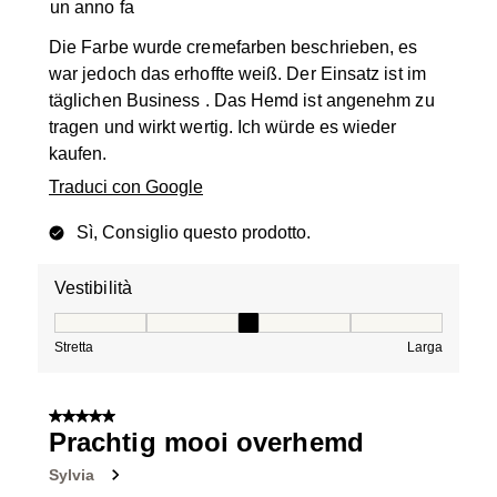
un anno fa
Die Farbe wurde cremefarben beschrieben, es
war jedoch das erhoffte weiß. Der Einsatz ist im
täglichen Business . Das Hemd ist angenehm zu
tragen und wirkt wertig. Ich würde es wieder
kaufen.
Traduci con Google
Sì, Consiglio questo prodotto.
Vestibilità
Vestibilità, 3 su 5, dove 1 è uguale a Stretta e 5 è ugual
Stretta
Larga
5 su 5 stelle.
Prachtig mooi overhemd
Sylvia