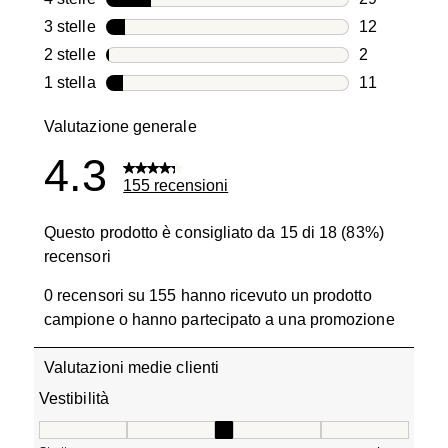
29 recension
3 stelle
stelle
12
12 recension
2 stelle
stelle
2
2 recensioni
1 stella
stelle
11
11 recension
Valutazione generale
4.3
155 recensioni
Questo prodotto è consigliato da 15 di 18 (83%)
recensori
0 recensori su 155 hanno ricevuto un prodotto
campione o hanno partecipato a una promozione
Valutazioni medie clienti
Vestibilità
Vestibilità, 3.2857142857142856 su 5, dove 1 è uguale a 