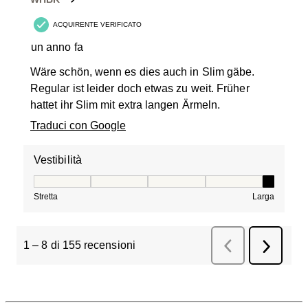
ACQUIRENTE VERIFICATO
un anno fa
Wäre schön, wenn es dies auch in Slim gäbe.
Regular ist leider doch etwas zu weit. Früher
hattet ihr Slim mit extra langen Ärmeln.
Traduci con Google
Vestibilità
Vestibilità, 5 su 5, dove 1 è uguale a Stretta e 5 è ugual
Stretta
Larga
1
–
8 di 155
recensioni
Precedente
recensio
Success
recensio