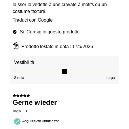
laisser la vedette à une cravate à motifs ou un
costume texturé.
Traduci con Google
Sì, Consiglio questo prodotto.
Prodotto testato in data :
17/5/2026
Vestibilità
Vestibilità, 3 su 5, dove 1 è uguale a Stretta e 5 è ugual
Stretta
Larga
5 su 5 stelle.
Gerne wieder
mga
ACQUIRENTE VERIFICATO