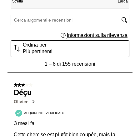
Stretta
Larga
Cerca argomenti e ricerca delle recensioni
Informazioni sulla rilevanza
Visual
Ordina per
Più pertinenti
1
1
–
8 di 155
recensioni
a
8
di
3 su 5 stelle.
155
Déçu
recensioni.
Olivier
ACQUIRENTE VERIFICATO
3 mesi fa
Cette chemise est plutôt bien coupée, mais la