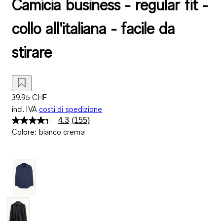
Camicia business - regular fit -
collo all'italiana - facile da
stirare
39.95 CHF
incl. IVA
costi di spedizione
4.3
(155)
Leggi
Colore
:
bianco crema
155
recensioni.
Stesso
link
alla
pagina.