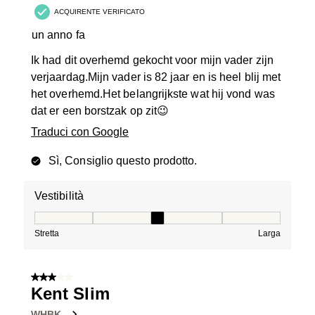
ACQUIRENTE VERIFICATO
un anno fa
Ik had dit overhemd gekocht voor mijn vader zijn
verjaardag.Mijn vader is 82 jaar en is heel blij met
het overhemd.Het belangrijkste wat hij vond was
dat er een borstzak op zit😉
Traduci con Google
Sì, Consiglio questo prodotto.
Vestibilità
Vestibilità, 3 su 5, dove 1 è uguale a Stretta e 5 è ugual
Stretta
Larga
3 su 5 stelle.
Kent Slim
WHBK