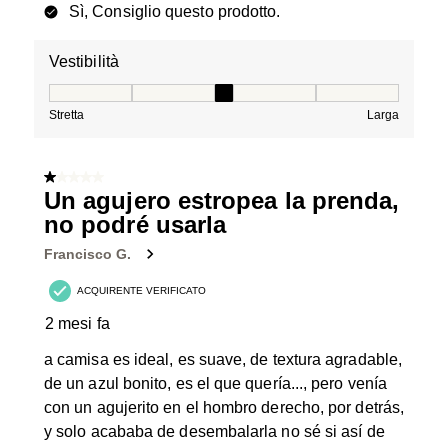
Sì, Consiglio questo prodotto.
Vestibilità
Vestibilità, 3 su 5, dove 1 è uguale a Stretta e 5 è ugual
Stretta
Larga
1 su 5 stelle.
Un agujero estropea la prenda,
no podré usarla
Francisco G.
ACQUIRENTE VERIFICATO
2 mesi fa
a camisa es ideal, es suave, de textura agradable,
de un azul bonito, es el que quería..., pero venía
con un agujerito en el hombro derecho, por detrás,
y solo acababa de desembalarla no sé si así de