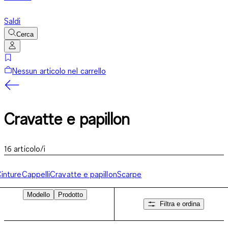
Saldi
Cerca
Nessun articolo nel carrello
Cravatte e papillon
16
articolo/i
inture
Cappelli
Cravatte e papillon
Scarpe
Modello
Prodotto
Filtra e ordina