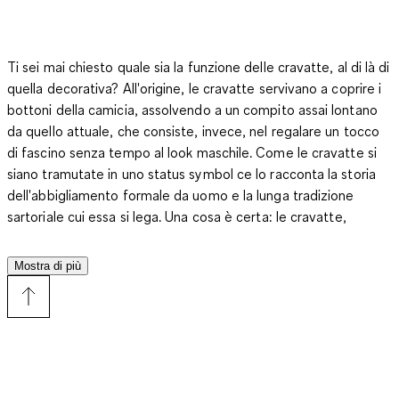
Ti sei mai chiesto quale sia la funzione delle cravatte, al di là di
quella decorativa?
All'origine, le cravatte servivano a coprire i
bottoni della camicia
, assolvendo a un compito assai lontano
da quello attuale, che consiste, invece, nel regalare un tocco
di
fascino senza tempo
al look maschile. Come le cravatte si
siano tramutate in uno status symbol ce lo racconta la
storia
dell'abbigliamento formale da uomo
e la lunga tradizione
sartoriale cui essa si lega. Una cosa è certa:
le cravatte,
qualsiasi sia la foggia, il colore, la lunghezza, il motivo, la
stoffa, raccontano qualcosa del tuo stile
. Cravatte per l'
abito
Mostra di più
da ufficio
, cravatte per il
completo da sposo
e cravatte,
inevitabilmente, per l'
abito da cerimonia ufficiale
: sono questi i
principali utilizzi della fascia di tessuto che si lega attorno al
colletto della camicia. E i papillon?
Il farfallino è un valido
sostituto della cravatta, ma non sempre
: è l'occasione,
insieme all'abito e al gusto personale, a indicare la strada