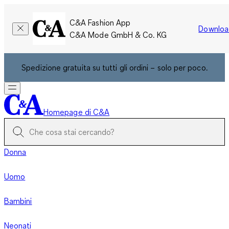
C&A Fashion App
Downloa
C&A Mode GmbH & Co. KG
Spedizione gratuita su tutti gli ordini – solo per poco.
Homepage di C&A
Donna
Uomo
Bambini
Neonati