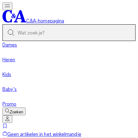
C&A-homepagina
Dames
Heren
Kids
Baby’s
Promo
Zoeken
Geen artikelen in het winkelmandje