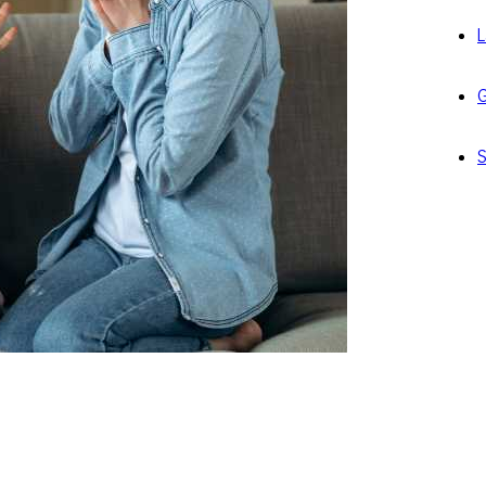
L
G
S