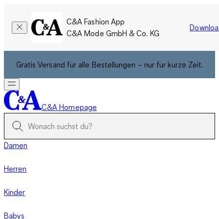
C&A Fashion App
Downloa
C&A Mode GmbH & Co. KG
Gratis Versand für alle Bestellungen – nur für kurze Zeit.
C&A Homepage
Damen
Herren
Kinder
Babys