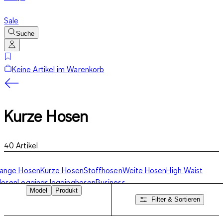
Sale
Suche
Keine Artikel im Warenkorb
Kurze Hosen
40
Artikel
Lange Hosen
Kurze Hosen
Stoffhosen
Weite Hosen
High Waist
Hosen
Leggings
Jogginghosen
Business
Model
Produkt
Hosen
Caprihosen
Culottes
Bermudas
Sporthosen
Filter & Sortieren