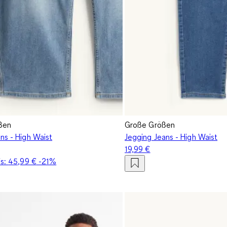
ßen
Große Größen
ns - High Waist
Jegging Jeans - High Waist
19,99 €
is:
45,99 €
-21%