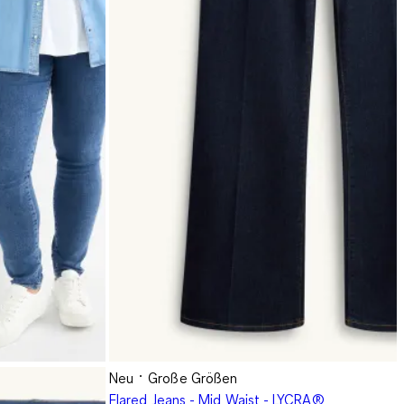
Neu
Große Größen
Flared Jeans - Mid Waist - LYCRA®