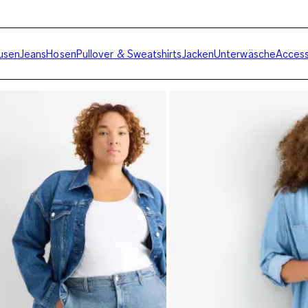
usen
Jeans
Hosen
Pullover & Sweatshirts
Jacken
Unterwäsche
Access