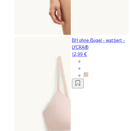
BH ohne Bügel - wattiert -
LYCRA®
12,99 €