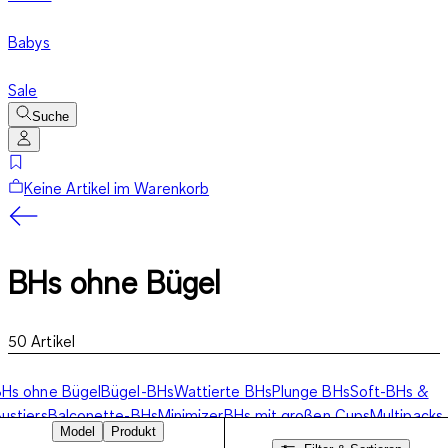
Babys
Sale
Suche
Keine Artikel im Warenkorb
BHs ohne Bügel
50
Artikel
Hs ohne Bügel
Bügel-BHs
Wattierte BHs
Plunge BHs
Soft-BHs &
ustiers
Balconette-BHs
Minimizer
BHs mit großen Cups
Multipacks
Model
Produkt