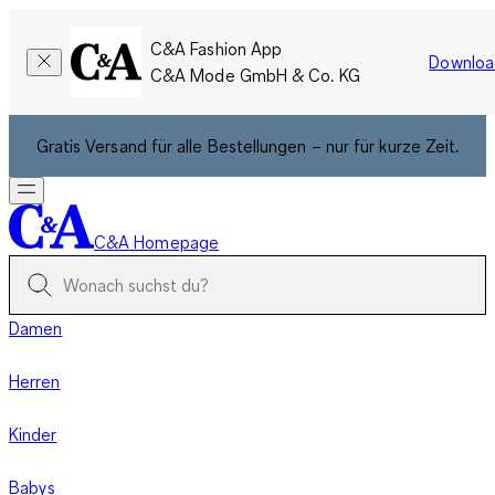
C&A Fashion App
Downloa
C&A Mode GmbH & Co. KG
Gratis Versand für alle Bestellungen – nur für kurze Zeit.
C&A Homepage
Damen
Herren
Kinder
Babys