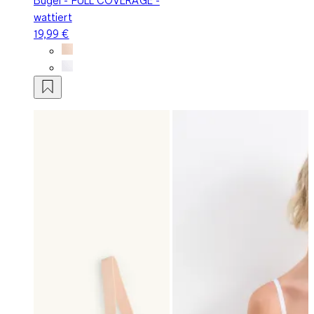
wattiert
19,99 €