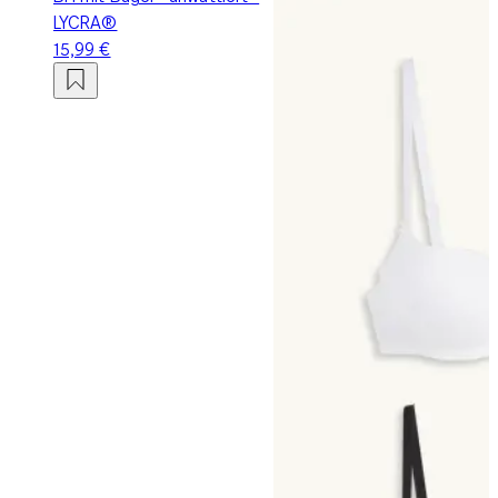
LYCRA®
15,99 €