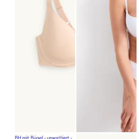
BH mit Bügel - unwattiert -