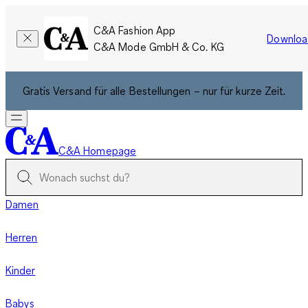
C&A Fashion App
Downloa
C&A Mode GmbH & Co. KG
Gratis Versand für alle Bestellungen – nur für kurze Zeit.
C&A Homepage
Damen
Herren
Kinder
Babys