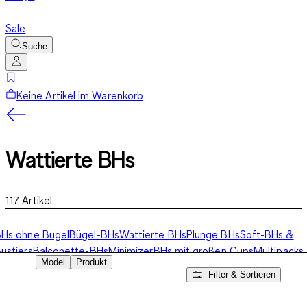
Sale
Suche
Keine Artikel im Warenkorb
Wattierte BHs
117
Artikel
Hs ohne Bügel
Bügel-BHs
Wattierte BHs
Plunge BHs
Soft-BHs &
ustiers
Balconette-BHs
Minimizer
BHs mit großen Cups
Multipacks
Model
Produkt
Filter & Sortieren