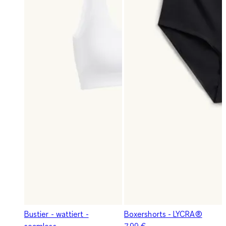
Bustier - wattiert -
Boxershorts - LYCRA®
seamless
7,99 €