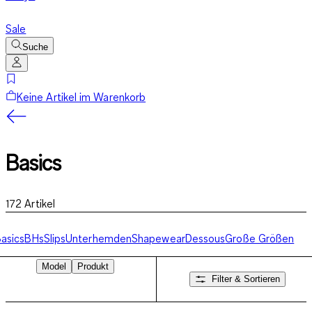
Sale
Suche
Keine Artikel im Warenkorb
Basics
172
Artikel
asics
BHs
Slips
Unterhemden
Shapewear
Dessous
Große Größen
Model
Produkt
Filter & Sortieren