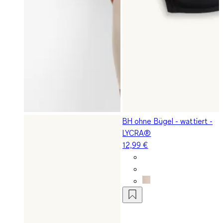
BH ohne Bügel - wattiert -
LYCRA®
12,99 €