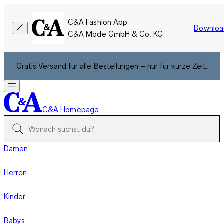
C&A Fashion App
Downloa
C&A Mode GmbH & Co. KG
Gratis Versand für alle Bestellungen – nur für kurze Zeit.
C&A Homepage
Damen
Herren
Kinder
Babys