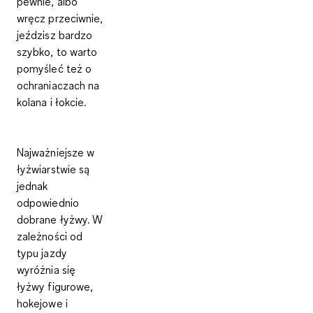
pewnie, albo
wręcz przeciwnie,
jeździsz bardzo
szybko, to warto
pomyśleć też o
ochraniaczach na
kolana i łokcie.
Najważniejsze w
łyżwiarstwie są
jednak
odpowiednio
dobrane łyżwy. W
zależności od
typu jazdy
wyróżnia się
łyżwy figurowe,
hokejowe i