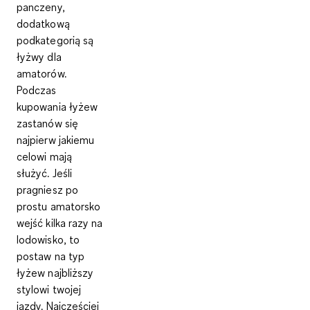
panczeny,
dodatkową
podkategorią są
łyżwy dla
amatorów
.
Podczas
kupowania łyżew
zastanów się
najpierw jakiemu
celowi mają
służyć. Jeśli
pragniesz po
prostu amatorsko
wejść kilka razy na
lodowisko, to
postaw na typ
łyżew najbliższy
stylowi twojej
jazdy. Najczęściej