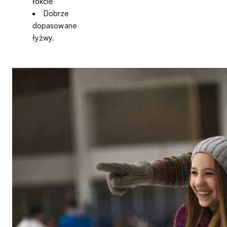
łokcie
Dobrze
dopasowane
łyżwy.