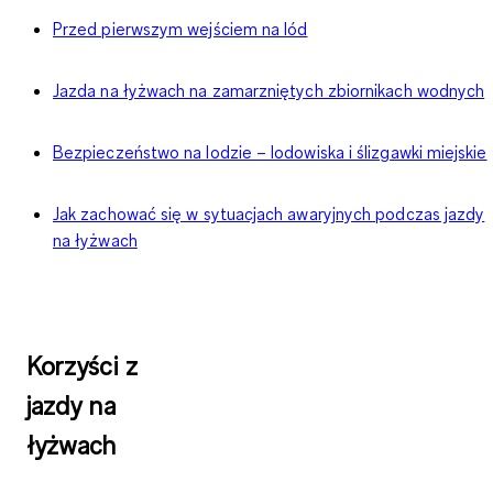
Przed pierwszym wejściem na lód
Jazda na łyżwach na zamarzniętych zbiornikach wodnych
Bezpieczeństwo na lodzie – lodowiska i ślizgawki miejskie
Jak zachować się w sytuacjach awaryjnych podczas jazdy
na łyżwach
Korzyści z
jazdy na
łyżwach