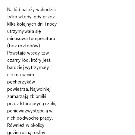
Na lód należy wchodzić
tylko wtedy, gdy przez
kilka kolejnych dni i nocy
utrzymywała się
minusowa temperatura
(bez roztopów).
Powstaje wtedy tzw.
czarny lód, który jest
bardziej wytrzymały i
nie ma w nim
pęcherzyków
powietrza. Najwolniej
zamarzają zbiorniki
przez które płyną rzeki,
ponieważwystępują w
nich podwodne prądy.
Również w okolicy
gdzie rosną rośliny