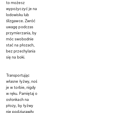
to możesz
wypożyczyć je na
lodowisku lub
ślizgawce. Zwróć
uwagę podczas
przymierzania, by
móc swobodnie
stać na płozach,
bez przechylania
się na boki.
Transportując
własne łyżwy, noś
je w torbie, nigdy
w ręku. Pamiętaj o
osłonkach na
płozy, by łyżwy
nie podziurawiły