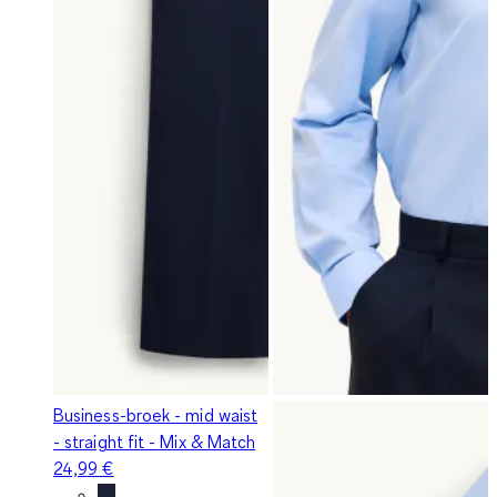
Business-broek - mid waist
- straight fit - Mix & Match
24,99 €