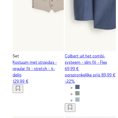
Set
Colbert uit het combi-
Kostuum met stropdas -
systeem - slim fit - Flex
regular fit - stretch - 4-
69,99 €
delig
oorspronkelijke prijs
89,99 €
129,99 €
-22%