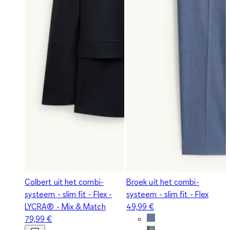
Colbert uit het combi-
Broek uit het combi-
systeem - slim fit - Flex -
systeem - slim fit - Flex
LYCRA® - Mix & Match
49,99 €
79,99 €