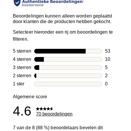
Beoordelingen kunnen alleen worden geplaatst
door klanten die de producten hebben gekocht.
Selecteer hieronder een rij om beoordelingen te
filteren.
5 sterren
sterren
53
53 beoordeli
4 sterren
sterren
10
10 beoordeli
3 sterren
sterren
5
5 beoordelin
2 sterren
sterren
2
2 beoordelin
1 ster
sterren
0
0 beoordelin
Algemene score
4.6
70 beoordelingen
7 van de 8 (88 %) beoordelaars bevelen dit