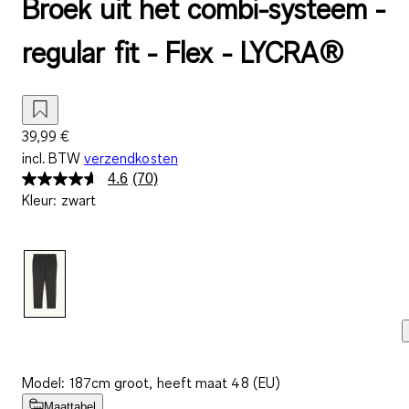
Broek uit het combi-systeem -
regular fit - Flex - LYCRA®
39,99 €
incl. BTW
verzendkosten
4.6
(70)
Lees
Kleur
:
zwart
70
beoordelingen.
Dezelfde
paginalink.
Model: 187cm groot, heeft maat 48 (EU)
Maattabel