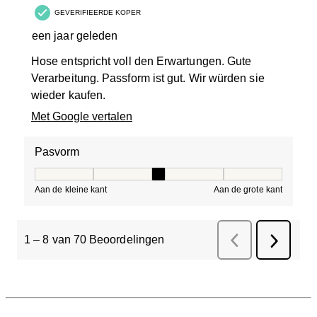
GEVERIFIEERDE KOPER
een jaar geleden
Hose entspricht voll den Erwartungen. Gute
Verarbeitung. Passform ist gut. Wir würden sie
wieder kaufen.
Met Google vertalen
Pasvorm
Pasvorm, 3 van 5, waarbij 1 gelijk is aan Aan de kleine 
Aan de kleine kant
Aan de grote kant
1
–
8 van 70
Beoordelingen
Vorige
Beoordelinge
Volgend
Beoorde