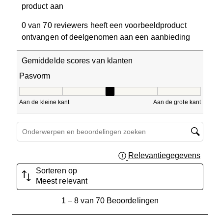
product aan
0 van 70 reviewers heeft een voorbeeldproduct
ontvangen of deelgenomen aan een aanbieding
Gemiddelde scores van klanten
Pasvorm
Pasvorm, 2.7777777777777777 van 5, waarbij 1 gelijk is a
Aan de kleine kant
Aan de grote kant
Onderwerpen en beoordelingen zoeken per regio
Relevantiegegevens
Geef 
Sorteren op
Meest relevant
1
1
–
8 van 70
Beoordelingen
tot
8