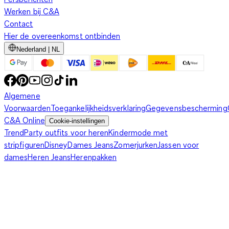
Werken bij C&A
Contact
Hier de overeenkomst ontbinden
Nederland | NL
Algemene
Voorwaarden
Toegankelijkheidsverklaring
Gegevensbescherming
C&A Online
Cookie-instellingen
Trend
Party outfits voor heren
Kindermode met
stripfiguren
Disney
Dames Jeans
Zomerjurken
Jassen voor
dames
Heren Jeans
Herenpakken