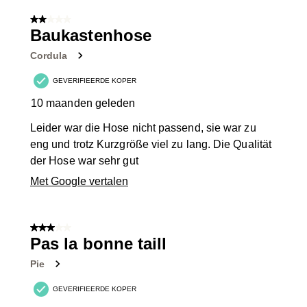
van
2 van 5 sterren.
70
Baukastenhose
Beoordelingen.
Cordula
GEVERIFIEERDE KOPER
10 maanden geleden
Leider war die Hose nicht passend, sie war zu
eng und trotz Kurzgröße viel zu lang. Die Qualität
der Hose war sehr gut
Met Google vertalen
3 van 5 sterren.
Pas la bonne taill
Pie
GEVERIFIEERDE KOPER