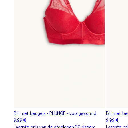
BH met beugels - PLUNGE - voorgevormd
BH met beu
9,99 €
9,99 €
Laagste prijs van de afgelopen 30 dagen:
Laagste pr