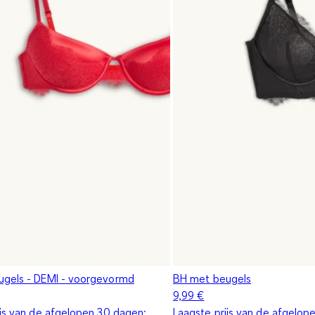
gels - DEMI - voorgevormd
BH met beugels
9,99 €
ijs van de afgelopen 30 dagen:
Laagste prijs van de afgelop