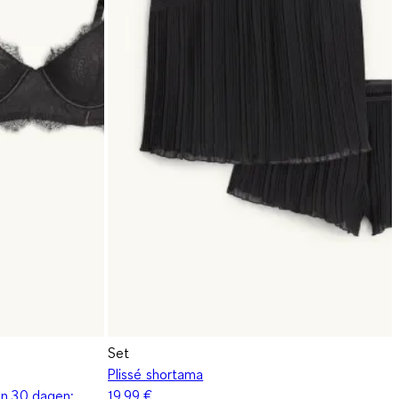
Set
Plissé shortama
en 30 dagen:
19,99 €