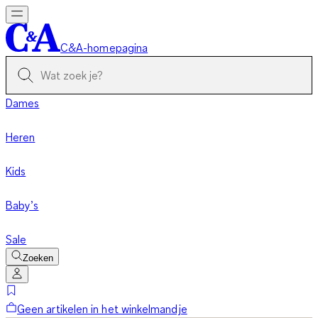
C&A-homepagina
Dames
Heren
Kids
Baby’s
Sale
Zoeken
Geen artikelen in het winkelmandje