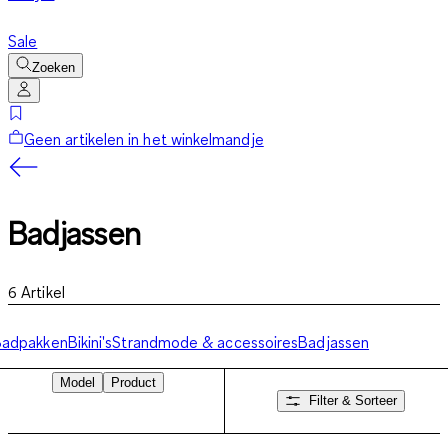
Sale
Zoeken
Geen artikelen in het winkelmandje
Badjassen
6
Artikel
Badpakken
Bikini's
Strandmode & accessoires
Badjassen
Model
Product
Filter & Sorteer