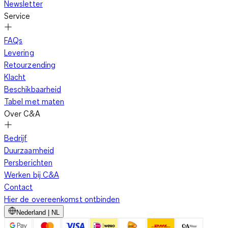
Newsletter
Nu wordt badmode echt spannend, want na het spelen in de
Service
golven of het douchen trekken de kids en de teens snel hun
knusse badjassen voor meisjes van C&A met trendy patronen
FAQs
aan. Denk aan een roze badjas met lange mouwen die een
Levering
vrolijke Minnie Mouse-print heeft.
Onze badjassen voor
Retourzending
meisjes zijn perfect voor op het strand of bij het zwembad en
Klacht
zijn aangenaam geprijsd.
De leuke ontwerpen in modieuze
Beschikbaarheid
trendkleuren passen precies in de spannende wereld van de
Tabel met maten
kinderen en zijn dus een populaire keuze als het aankomt op
Over C&A
meisjes badjassen en pyjama’s Cartoons en stripfiguren
evenals populaire motieven, geven de badjassen een
Bedrijf
charmante flair.
Girly roze, helder geel en zomers turkoois
Duurzaamheid
komen samen in de betoverende prints van de badjassen voor
Persberichten
meisjes.
Vind goedkope badjassen voor meisjes met hoog
Werken bij C&A
draagcomfort en gemakkelijk te onderhouden eigenschappen,
Contact
die je kind kan dragen over een
zwembroek
of bikini op het
Hier de overeenkomst ontbinden
strand, evenals thuis over de pyjama. Vaak geldt, als je
Nederland | NL
vandaag besteld, je je meisjes badjas morgen al in huis hebt.