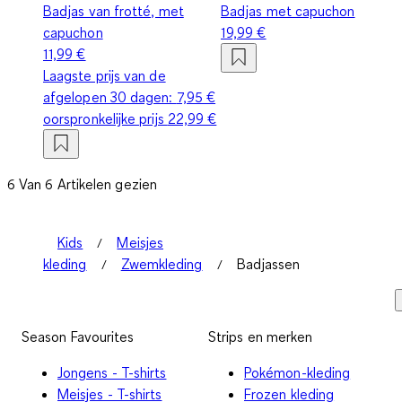
Badjas van frotté, met
Badjas met capuchon
capuchon
19,99 €
11,99 €
Laagste prijs van de
afgelopen 30 dagen:
7,95 €
oorspronkelijke prijs
22,99 €
6 Van 6 Artikelen gezien
Kids
Meisjes
kleding
Zwemkleding
Badjassen
Season Favourites
Strips en merken
Jongens - T-shirts
Pokémon-kleding
Meisjes - T-shirts
Frozen kleding