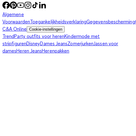
Algemene
Voorwaarden
Toegankelijkheidsverklaring
Gegevensbescherming
C&A Online
Cookie-instellingen
Trend
Party outfits voor heren
Kindermode met
stripfiguren
Disney
Dames Jeans
Zomerjurken
Jassen voor
dames
Heren Jeans
Herenpakken