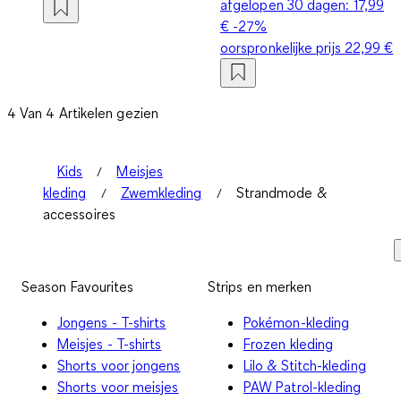
afgelopen 30 dagen:
17,99
€
-27%
oorspronkelijke prijs
22,99 €
4 Van 4 Artikelen gezien
Kids
Meisjes
kleding
Zwemkleding
Strandmode &
accessoires
Season Favourites
Strips en merken
Jongens - T-shirts
Pokémon-kleding
Meisjes - T-shirts
Frozen kleding
Shorts voor jongens
Lilo & Stitch-kleding
Shorts voor meisjes
PAW Patrol-kleding