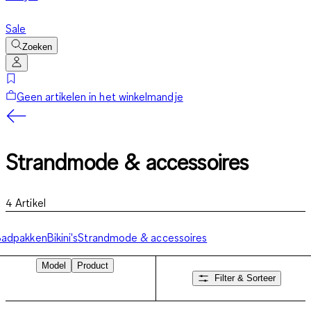
Sale
Zoeken
Geen artikelen in het winkelmandje
Strandmode & accessoires
4
Artikel
Badpakken
Bikini's
Strandmode & accessoires
Model
Product
Filter & Sorteer