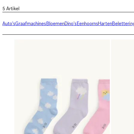
5
Artikel
Auto's
Graafmachines
Bloemen
Dino's
Eenhoorns
Harten
Beletterin