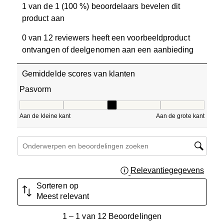
1 van de 1 (100 %) beoordelaars bevelen dit
product aan
0 van 12 reviewers heeft een voorbeeldproduct
ontvangen of deelgenomen aan een aanbieding
Gemiddelde scores van klanten
Pasvorm
Pasvorm, 3 van 5, waarbij 1 gelijk is aan Aan de kleine ka
Aan de kleine kant
Aan de grote kant
Onderwerpen en beoordelingen zoeken per regio
Relevantiegegevens
Geef 
Sorteren op
Meest relevant
1
1
–
1 van 12
Beoordelingen
tot