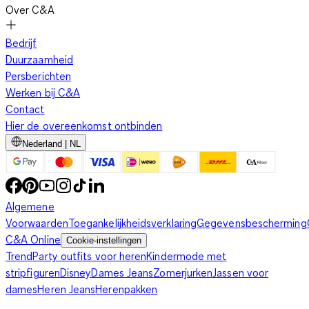
Over C&A
Bedrijf
Duurzaamheid
Persberichten
Werken bij C&A
Contact
Hier de overeenkomst ontbinden
Nederland | NL
Algemene
Voorwaarden
Toegankelijkheidsverklaring
Gegevensbescherming
C&A Online
Cookie-instellingen
Trend
Party outfits voor heren
Kindermode met
stripfiguren
Disney
Dames Jeans
Zomerjurken
Jassen voor
dames
Heren Jeans
Herenpakken