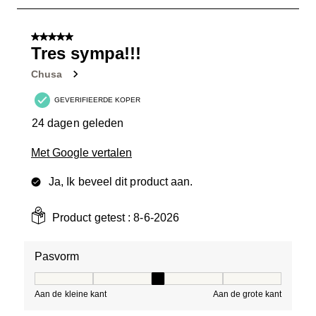
1
van
5 van 5 sterren.
12
Tres sympa!!!
Beoordelingen.
Chusa
GEVERIFIEERDE KOPER
24 dagen geleden
Met Google vertalen
Ja, Ik beveel dit product aan.
Product getest :
8-6-2026
Pasvorm
Pasvorm, 3 van 5, waarbij 1 gelijk is aan Aan de kleine 
Aan de kleine kant
Aan de grote kant