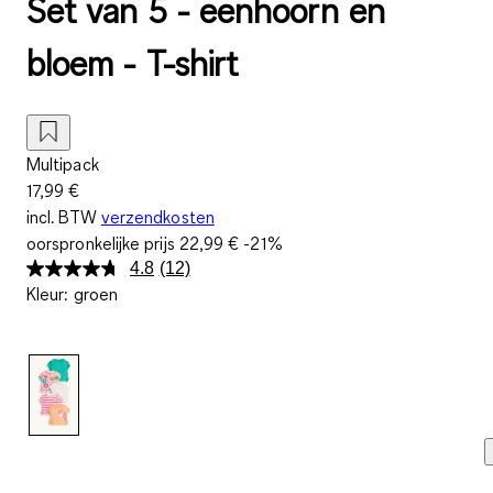
Set van 5 - eenhoorn en
bloem - T-shirt
Multipack
17,99 €
incl. BTW
verzendkosten
oorspronkelijke prijs
22,99 €
-21%
4.8
(12)
Lees
Kleur
:
groen
12
beoordelingen.
Dezelfde
paginalink.