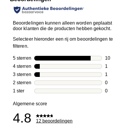
Beoordelingen kunnen alleen worden geplaatst
door klanten die de producten hebben gekocht.
Selecteer hieronder een rij om beoordelingen te
filteren.
5 sterren
sterren
10
10 beoordeli
4 sterren
sterren
1
1 beoordelin
3 sterren
sterren
1
1 beoordelin
2 sterren
sterren
0
0 beoordelin
1 ster
sterren
0
0 beoordelin
Algemene score
4.8
12 beoordelingen