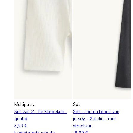
Multipack
Set
Set van 2 - fietsbroeken -
Set - top en broek van
geribd
jersey - 2-delig - met
3,99 €
structuur
Laagste prijs van de
15,99 €