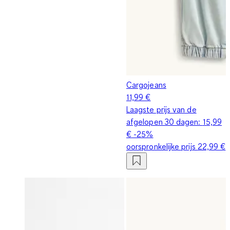
Cargojeans
11,99 €
Laagste prijs van de
afgelopen 30 dagen:
15,99
€
-25%
oorspronkelijke prijs
22,99 €