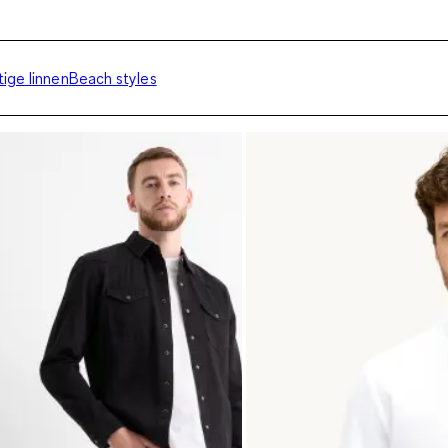
tige linnen
Beach styles