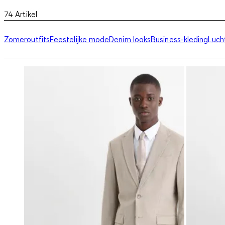
74
Artikel
Zomeroutfits
Feestelijke mode
Denim looks
Business-kleding
Luch