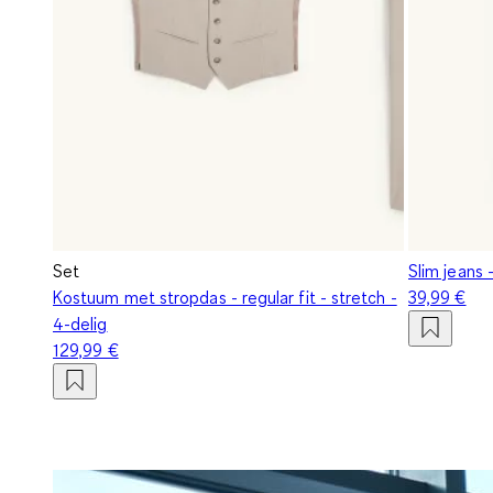
Set
Slim jeans
Kostuum met stropdas - regular fit - stretch -
39,99 €
4-delig
129,99 €