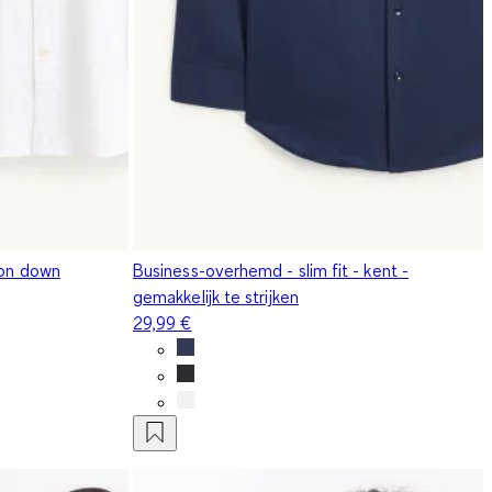
ton down
Business-overhemd - slim fit - kent -
gemakkelijk te strijken
29,99 €