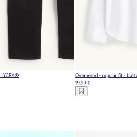
 - LYCRA®
Overhemd - regular fit - but
19,99 €