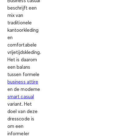
Business casual
beschrijft een
mix van
traditionele
kantoorkleding
en
comfortabele
vrijetijdskleding.
Het is daarom
een balans
tussen formele
business attire
en de moderne
smart casual
variant. Het
doel van deze
dresscode is
om een
informeler