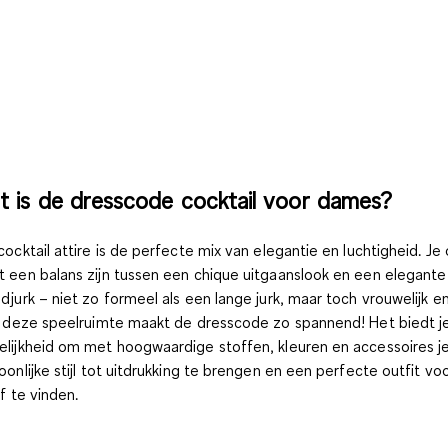
 is de dresscode cocktail voor dames?
cocktail attire is de perfecte mix van elegantie en luchtigheid. Je 
 een balans zijn
tussen een chique uitgaanslook en een elegante
djurk
– niet zo formeel als een lange jurk, maar toch vrouwelijk en
t deze speelruimte maakt de dresscode zo spannend! Het biedt j
lijkheid om met
hoogwaardige stoffen, kleuren en accessoires
j
oonlijke stijl tot uitdrukking te brengen en een perfecte outfit vo
lf te vinden.