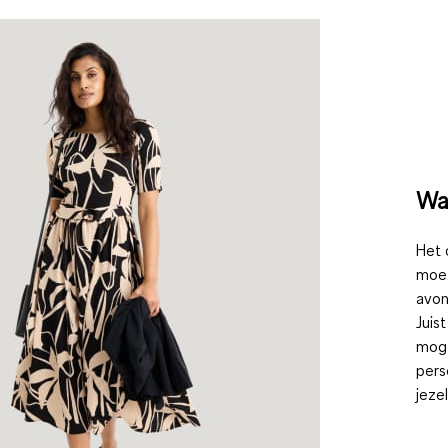
Wat
Het 
moet
avon
Juis
moge
pers
jeze