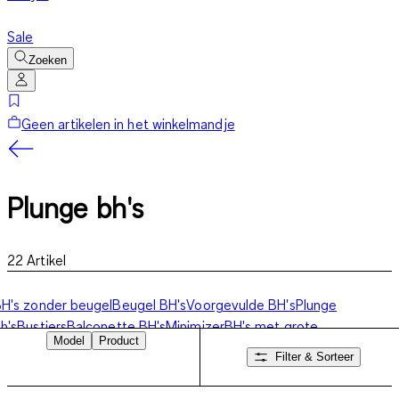
Sale
Zoeken
Geen artikelen in het winkelmandje
Plunge bh's
22
Artikel
H's zonder beugel
Beugel BH's
Voorgevulde BH's
Plunge
h's
Bustiers
Balconette BH's
Minimizer
BH's met grote
Model
Product
cupmaten
Multipacks
Filter & Sorteer